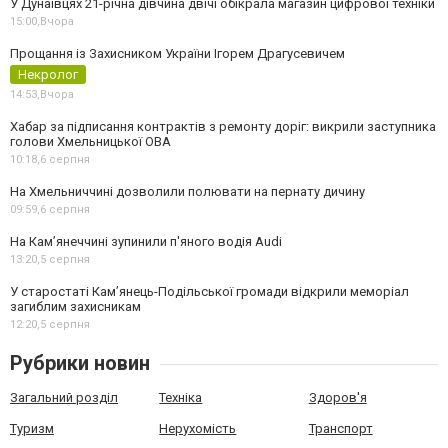
У Дунаївцях 21-річна дівчина двічі обікрала магазин цифрової техніки
15:00,
Вчора
Прощання із Захисником України Ігорем Драгусевичем
Некролог
14:53,
Вчора
Хабар за підписання контрактів з ремонту доріг: викрили заступника
голови Хмельницької ОВА
10:18,
6 серпня
На Хмельниччині дозволили полювати на пернату дичину
09:59,
6 серпня
На Камʼянеччині зупинили п'яного водія Audi
13:20,
5 серпня
У старостаті Кам’янець-Подільської громади відкрили меморіал
загиблим захисникам
12:20,
5 серпня
Рубрики новин
Загальний розділ
Техніка
Здоров'я
Туризм
Нерухомість
Транспорт