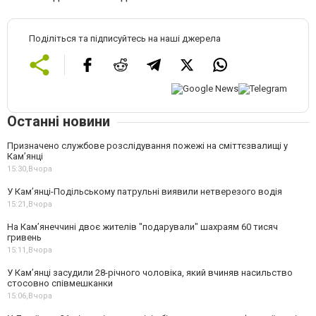
Поділіться та підписуйтесь на наші джерела
Останні новини
Призначено службове розслідування пожежі на сміттєзвалищі у
Кам’янці
15:30,
Вчора
У Кам’янці-Подільському патрульні виявили нетверезого водія
15:21,
Вчора
На Камʼянеччині двоє жителів "подарували" шахраям 60 тисяч
гривень
15:11,
Вчора
У Камʼянці засудили 28-річного чоловіка, який вчиняв насильство
стосовно співмешканки
15:06,
Вчора