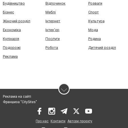
Будівництво
Відпочинок
Розваги
Бізнес
Меблі
Спорт
Жіночий розділ
Інтернет
Культура
Економіка
Інтер'єр
Мода
Кулінарія
Послуги
Родина
Подорожі
Робота
Дитячий розділ
Реклама
Реклама на сайті
Франшиза "CitySites"
Про нас
Контакти
Автори проєкту