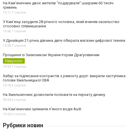
На Камʼянеччині двоє жителів "подарували" шахраям 60 тисяч
гривень
15:11,
7 серпня
У Камʼянці засудили 28-річного чоловіка, який вчиняв насильство
стосовно співмешканки
15:06,
7 серпня
У Дунаївцях 21-річна дівчина двічі обікрала магазин цифрової техніки
15:00,
7 серпня
Прощання із Захисником України Ігорем Драгусевичем
Некролог
14:53,
7 серпня
Хабар за підписання контрактів з ремонту доріг: викрили заступника
голови Хмельницької ОВА
10:18,
6 серпня
На Хмельниччині дозволили полювати на пернату дичину
09:59,
6 серпня
На Камʼянеччині зупинили п'яного водія Audi
13:20,
5 серпня
Рубрики новин