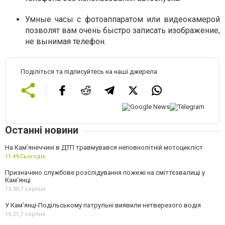
Умные часы с фотоаппаратом или видеокамерой
позволят вам очень быстро записать изображение,
не вынимая телефон.
Поділіться та підписуйтесь на наші джерела
Останні новини
На Кам’янеччині в ДТП травмувався неповнолітній мотоцикліст
11:49,
Сьогодні
Призначено службове розслідування пожежі на сміттєзвалищі у
Кам’янці
15:30,
7 серпня
У Кам’янці-Подільському патрульні виявили нетверезого водія
15:21,
7 серпня