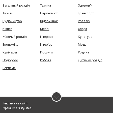
Загальний розділ
Техніка
Здоров'я
Туризм
Нерухомість
Транспорт
Будівництво
Відпочинок
Розваги
Бізнес
Меблі
Спорт
Жіночий розділ
Інтернет
Культура
Економіка
Інтер'єр
Мода
Кулінарія
Послуги
Родина
Подорожі
Робота
Дитячий розділ
Реклама
Реклама на сайті
Франшиза "CitySites"