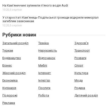
На Камʼянеччині зупинили п'яного водія Audi
13:20,
5 серпня
У старостаті Кам’янець-Подільської громади відкрили меморіал
загиблим захисникам
12:20,
5 серпня
Рубрики новин
Загальний розділ
Техніка
Здоров'я
Туризм
Нерухомість
Транспорт
Будівництво
Відпочинок
Розваги
Бізнес
Меблі
Спорт
Жіночий розділ
Інтернет
Культура
Економіка
Інтер'єр
Мода
Кулінарія
Послуги
Родина
Подорожі
Робота
Дитячий розділ
Реклама