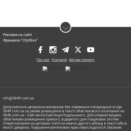
Реклама на сайті
Франшиза "CitySites"
Про нас
Контакти
Автори проєкту
info@3849.com.ua
Допускається цитування матеріалів без отримання попередньої згоди
3849.com.ua за умови розміщення в тексті обов'язкового посилання на
3849.com.ua - Сайт міста Кам'янця-Подільського. Для інтернет-видань
обов'язкове розміщення прямого, відкритого для пошукових систем
гіперпосилання на цитовані статті не нижче другого абзацу в тексті або в
якості джерела. Порушення виняткових прав переслідується Законом.