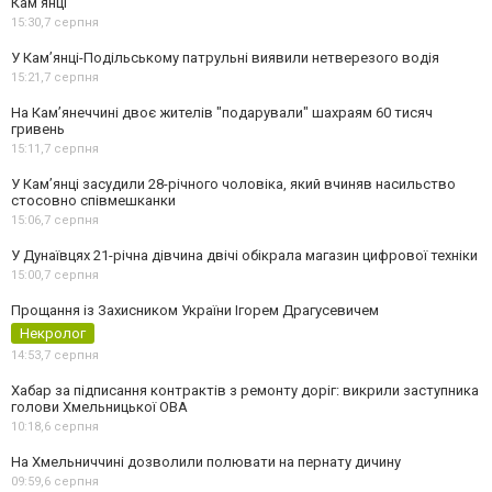
Кам’янці
15:30,
7 серпня
У Кам’янці-Подільському патрульні виявили нетверезого водія
15:21,
7 серпня
На Камʼянеччині двоє жителів "подарували" шахраям 60 тисяч
гривень
15:11,
7 серпня
У Камʼянці засудили 28-річного чоловіка, який вчиняв насильство
стосовно співмешканки
15:06,
7 серпня
У Дунаївцях 21-річна дівчина двічі обікрала магазин цифрової техніки
15:00,
7 серпня
Прощання із Захисником України Ігорем Драгусевичем
Некролог
14:53,
7 серпня
Хабар за підписання контрактів з ремонту доріг: викрили заступника
голови Хмельницької ОВА
10:18,
6 серпня
На Хмельниччині дозволили полювати на пернату дичину
09:59,
6 серпня