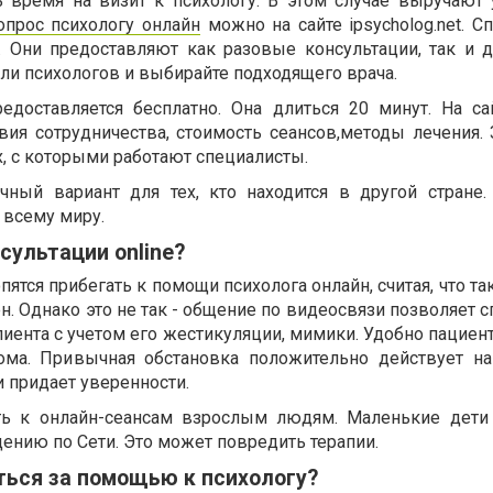
ь время на визит к психологу. В этом случае выручают
опрос психологу онлайн
можно на сайте ipsycholog.net. С
. Они предоставляют как разовые консультации, так и 
ли психологов и выбирайте подходящего врача.
редоставляется бесплатно. Она длиться 20 минут. На с
вия сотрудничества, стоимость сеансов,методы лечения. 
, с которыми работают специалисты.
чный вариант для тех, кто находится в другой стране. 
 всему миру.
ультации online?
ятся прибегать к помощи психолога онлайн, считая, что т
. Однако это не так - общение по видеосвязи позволяет 
иента с учетом его жестикуляции, мимики. Удобно пациен
ома. Привычная обстановка положительно действует на
и придает уверенности.
ть к онлайн-сеансам взрослым людям. Маленькие дети
щению по Сети. Это может повредить терапии.
ться за помощью к психологу?