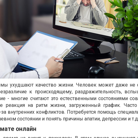
емы ухудшают качество жизни. Человек может даже не 
Безразличие к происходящему, раздражительность, вспы
ие - многие считают это естественными состояниями со
не реакция на ритм жизни, загруженный график. Част
за внутренних конфликтов. Потребуется помощь специали
евном состоянии и понять причины апатии, депрессии и т.д
рмате онлайн