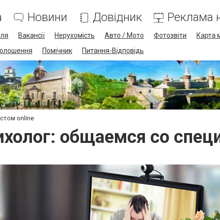
а
Новини
Довідник
Реклама н
лля
Вакансії
Нерухомість
Авто / Мото
Фотозвіти
Карта 
олошення
Помічник
Питання-Відповідь
стом online
ихолог: общаемся со специ