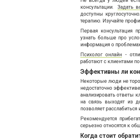
Не всегда у людей ест
консультации.
Задать в
доступны круглосуточно
терапию. Изучайте профи
Первая консультация п
узнать больше про усло
информация о проблемах
Психолог онлайн
- отли
работают с клиентами по
Эффективны ли конс
Некоторые люди не тороп
недостаточно эффективен
анализировать ответы кл
на связь выходят из д
позволяет расслабиться 
Рекомендуется прибега
серьезно относятся к об
Когда стоит обрати