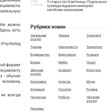
 удаленные
12:20,
У старостаті Кам’янець-Подільської
5 серпня
пециалисты
громади відкрили меморіал
загиблим захисникам
длительную
айте можно
Рубрики новин
Здесь есть
Загальний
Техніка
Здоров'я
розділ
iPsycholog
Туризм
Нерухомість
Транспорт
Будівництво
Відпочинок
Розваги
Бізнес
Меблі
Спорт
акой формат
специалисту
Жіночий
Інтернет
Культура
розділ
ту - обычно
 человека,
Економіка
Інтер'єр
Мода
Кулінарія
Послуги
Родина
 не всегда
Подорожі
Робота
Дитячий
розділ
Реклама