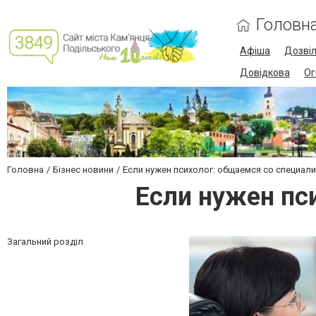
Головн
Афіша
Дозві
Довідкова
Ог
Головна
Бізнес новини
Если нужен психолог: общаемся со специали
Если нужен пс
Загальний розділ