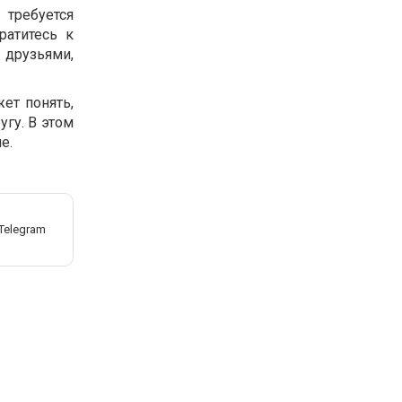
 требуется
ратитесь к
 друзьями,
ет понять,
гу. В этом
е.