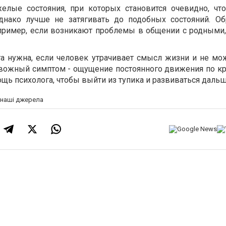
желые состояния, при которых становится очевидно, что
днако лучше не затягивать до подобных состояний. Об
апример, если возникают проблемы в общении с родными,
га нужна, если человек утрачивает смысл жизни и не мож
евожный симптом - ощущение постоянного движения по кру
щь психолога, чтобы выйти из тупика и развиваться дальш
а наші джерела