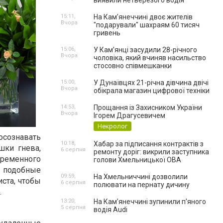
виявили нетверезого водія
15:11,
На Камʼянеччині двоє жителів
Вчора
"подарували" шахраям 60 тисяч
гривень
15:06,
У Камʼянці засудили 28-річного
Вчора
чоловіка, який вчиняв насильство
стосовно співмешканки
15:00,
У Дунаївцях 21-річна дівчина двічі
Вчора
обікрала магазин цифрової техніки
14:53,
Прощання із Захисником України
Вчора
Ігорем Драгусевичем
Некролог
осознавать
10:18,
Хабар за підписання контрактів з
шки гнева,
6 серпня
ремонту доріг: викрили заступника
временного
голови Хмельницької ОВА
о подобные
09:59,
На Хмельниччині дозволили
ста, чтобы
6 серпня
полювати на пернату дичину
.
13:20,
На Камʼянеччині зупинили п'яного
5 серпня
водія Audi