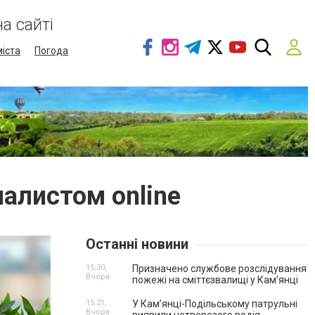
а сайті
міста
Погода
алистом online
Останні новини
15:30,
Призначено службове розслідування
Вчора
пожежі на сміттєзвалищі у Кам’янці
15:21,
У Кам’янці-Подільському патрульні
Вчора