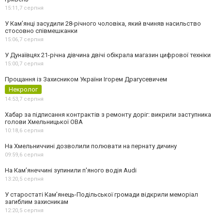
15:11,
7 серпня
У Камʼянці засудили 28-річного чоловіка, який вчиняв насильство
стосовно співмешканки
15:06,
7 серпня
У Дунаївцях 21-річна дівчина двічі обікрала магазин цифрової техніки
15:00,
7 серпня
Прощання із Захисником України Ігорем Драгусевичем
Некролог
14:53,
7 серпня
Хабар за підписання контрактів з ремонту доріг: викрили заступника
голови Хмельницької ОВА
10:18,
6 серпня
На Хмельниччині дозволили полювати на пернату дичину
09:59,
6 серпня
На Камʼянеччині зупинили п'яного водія Audi
13:20,
5 серпня
У старостаті Кам’янець-Подільської громади відкрили меморіал
загиблим захисникам
12:20,
5 серпня