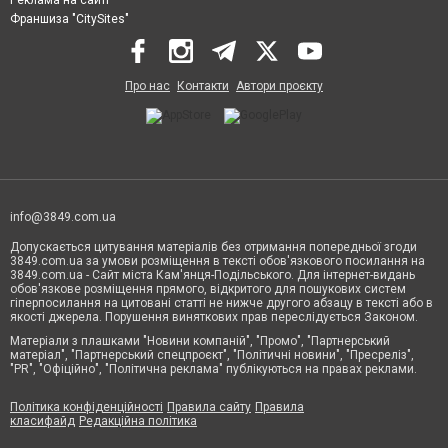
Франшиза "CitySites"
Про нас
Контакти
Автори проєкту
info@3849.com.ua
Допускається цитування матеріалів без отримання попередньої згоди
3849.com.ua за умови розміщення в тексті обов'язкового посилання на
3849.com.ua - Сайт міста Кам'янця-Подільського. Для інтернет-видань
обов'язкове розміщення прямого, відкритого для пошукових систем
гіперпосилання на цитовані статті не нижче другого абзацу в тексті або в
якості джерела. Порушення виняткових прав переслідується Законом.
Матеріали з плашками "Новини компаній", "Промо", "Партнерський
матеріал", "Партнерський спецпроєкт", "Політичні новини", "Пресреліз",
"PR", "Офіційно", "Політична реклама" публікуються на правах реклами.
Політика конфіденційності
Правила сайту
Правила
класифайд
Редакційна політика