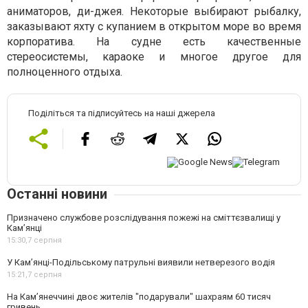
аниматоров, ди-джея. Некоторые выбирают рыбалку,
заказывают яхту с купанием в открытом море во время
корпоратива. На судне есть качественные
стереосистемы, караоке и многое другое для
полноценного отдыха.
Поділіться та підписуйтесь на наші джерела
Останні новини
Призначено службове розслідування пожежі на сміттєзвалищі у
Кам’янці
15:30,
7 серпня
У Кам’янці-Подільському патрульні виявили нетверезого водія
15:21,
7 серпня
На Камʼянеччині двоє жителів "подарували" шахраям 60 тисяч
гривень