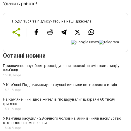
Удачи в работе!
Поділіться та підписуйтесь на наші джерела
Останні новини
Призначено службове розслідування пожежі на сміттєзвалищі у
Кам’янці
15:30,
Вчора
У Кам’янці-Подільському патрульні виявили нетверезого водія
15:21,
Вчора
На Камʼянеччині двоє жителів "подарували" шахраям 60 тисяч
гривень
15:11,
Вчора
У Камʼянці засудили 28-річного чоловіка, який вчиняв насильство
стосовно співмешканки
15:06,
Вчора