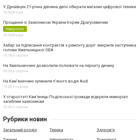
У Дунаївцях 21-річна дівчина двічі обікрала магазин цифрової техніки
15:00,
Вчора
Прощання із Захисником України Ігорем Драгусевичем
Некролог
14:53,
Вчора
Хабар за підписання контрактів з ремонту доріг: викрили заступника
голови Хмельницької ОВА
10:18,
6 серпня
На Хмельниччині дозволили полювати на пернату дичину
09:59,
6 серпня
На Камʼянеччині зупинили п'яного водія Audi
13:20,
5 серпня
У старостаті Кам’янець-Подільської громади відкрили меморіал
загиблим захисникам
12:20,
5 серпня
Рубрики новин
Загальний розділ
Техніка
Здоров'я
Туризм
Нерухомість
Транспорт