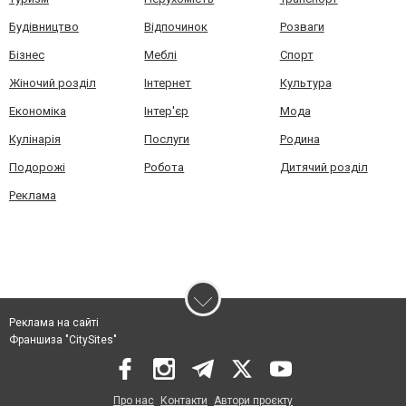
Будівництво
Відпочинок
Розваги
Бізнес
Меблі
Спорт
Жіночий розділ
Інтернет
Культура
Економіка
Інтер'єр
Мода
Кулінарія
Послуги
Родина
Подорожі
Робота
Дитячий розділ
Реклама
Реклама на сайті
Франшиза "CitySites"
Про нас
Контакти
Автори проєкту