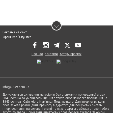
Реклама на сайті
Франшиза "CitySites"
Про нас
Контакти
Автори проєкту
info@3849.com.ua
Допускається цитування матеріалів без отримання попередньої згоди
3849.com.ua за умови розміщення в тексті обов'язкового посилання на
3849.com.ua - Сайт міста Кам'янця-Подільського. Для інтернет-видань
обов'язкове розміщення прямого, відкритого для пошукових систем
гіперпосилання на цитовані статті не нижче другого абзацу в тексті або в
якості джерела. Порушення виняткових прав переслідується Законом.