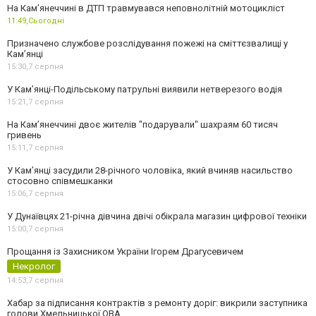
На Кам’янеччині в ДТП травмувався неповнолітній мотоцикліст
11:49,
Сьогодні
Призначено службове розслідування пожежі на сміттєзвалищі у
Кам’янці
15:30,
7 серпня
У Кам’янці-Подільському патрульні виявили нетверезого водія
15:21,
7 серпня
На Камʼянеччині двоє жителів "подарували" шахраям 60 тисяч
гривень
15:11,
7 серпня
У Камʼянці засудили 28-річного чоловіка, який вчиняв насильство
стосовно співмешканки
15:06,
7 серпня
У Дунаївцях 21-річна дівчина двічі обікрала магазин цифрової техніки
15:00,
7 серпня
Прощання із Захисником України Ігорем Драгусевичем
Некролог
14:53,
7 серпня
Хабар за підписання контрактів з ремонту доріг: викрили заступника
голови Хмельницької ОВА