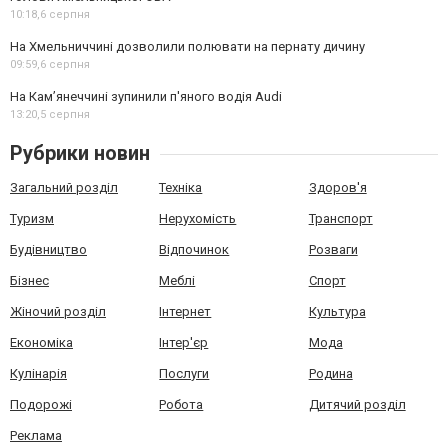
10:18,
6 серпня
На Хмельниччині дозволили полювати на пернату дичину
09:59,
6 серпня
На Камʼянеччині зупинили п'яного водія Audi
13:20,
5 серпня
Рубрики новин
Загальний розділ
Техніка
Здоров'я
Туризм
Нерухомість
Транспорт
Будівництво
Відпочинок
Розваги
Бізнес
Меблі
Спорт
Жіночий розділ
Інтернет
Культура
Економіка
Інтер'єр
Мода
Кулінарія
Послуги
Родина
Подорожі
Робота
Дитячий розділ
Реклама