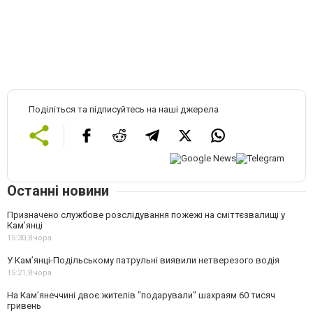
Поділіться та підписуйтесь на наші джерела
Останні новини
Призначено службове розслідування пожежі на сміттєзвалищі у
Кам’янці
15:30,
Вчора
У Кам’янці-Подільському патрульні виявили нетверезого водія
15:21,
Вчора
На Камʼянеччині двоє жителів "подарували" шахраям 60 тисяч
гривень