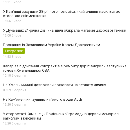
15:11,
Вчора
У Камʼянці засудили 28-річного чоловіка, який вчиняв насильство
стосовно співмешканки
15:06,
Вчора
У Дунаївцях 21-річна дівчина двічі обікрала магазин цифрової техніки
15:00,
Вчора
Прощання із Захисником України Ігорем Драгусевичем
Некролог
14:53,
Вчора
Хабар за підписання контрактів з ремонту доріг: викрили заступника
голови Хмельницької ОВА
10:18,
6 серпня
На Хмельниччині дозволили полювати на пернату дичину
09:59,
6 серпня
На Камʼянеччині зупинили п'яного водія Audi
13:20,
5 серпня
У старостаті Кам’янець-Подільської громади відкрили меморіал
загиблим захисникам
12:20,
5 серпня