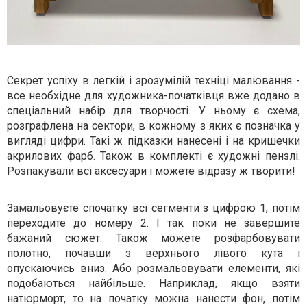
Секрет успіху в легкій і зрозумілій техніці малювання -
все необхідне для художника-початківця вже додано в
спеціальний набір для творчості. У ньому є схема,
розграфлена на сектори, в кожному з яких є позначка у
вигляді цифри. Такі ж підказки нанесені і на кришечки
акрилових фарб. Також в комплекті є художні пензлі.
Розпакували всі аксесуари і можете відразу ж творити!
Замальовуєте спочатку всі сегменти з цифрою 1, потім
переходите до номеру 2. І так поки не завершите
бажаний сюжет. Також можете розфарбовувати
полотно, почавши з верхнього лівого кута і
опускаючись вниз. Або розмальовувати елементи, які
подобаються найбільше. Наприклад, якщо взяти
натюрморт, то на початку можна нанести фон, потім