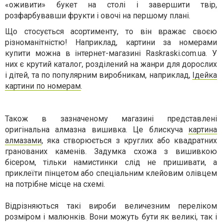
«оживити» букет на столі і завершити твір,
розфарбувавши фрукти і овочі на першому плані.
Що стосується асортименту, то він вражає своєю
різноманітністю! Наприклад, картини за номерами
купити можна в інтернет-магазині Raskraski.com.ua. У
них є крутий каталог, розділений на жанри для дорослих
і дітей, та по популярним виробникам, наприклад,
Ідейка
картини по номерам
.
Також в зазначеному магазині представлені
оригінальна алмазна вишивка. Це блискуча
картина
алмазами
, яка створюється з круглих або квадратних
гранованих каменів. Задумка схожа з вишивкою
бісером, тільки намистинки слід не пришивати, а
приклеїти пінцетом або спеціальним клейовим олівцем
на потрібне місце на схемі.
Відрізняються такі вироби величезним переліком
розміром і малюнків. Вони можуть бути як великі, так і