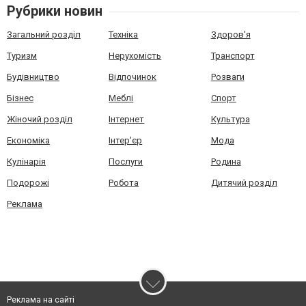
Рубрики новин
Загальний розділ
Техніка
Здоров'я
Туризм
Нерухомість
Транспорт
Будівництво
Відпочинок
Розваги
Бізнес
Меблі
Спорт
Жіночий розділ
Інтернет
Культура
Економіка
Інтер'єр
Мода
Кулінарія
Послуги
Родина
Подорожі
Робота
Дитячий розділ
Реклама
Реклама на сайті