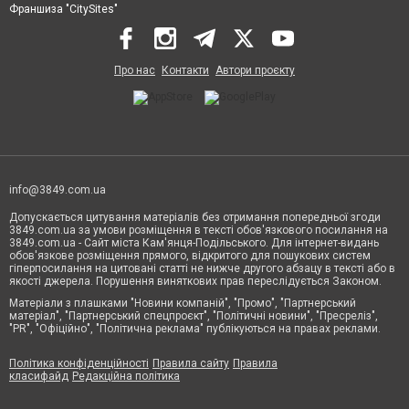
Франшиза "CitySites"
Про нас
Контакти
Автори проєкту
info@3849.com.ua
Допускається цитування матеріалів без отримання попередньої згоди
3849.com.ua за умови розміщення в тексті обов'язкового посилання на
3849.com.ua - Сайт міста Кам'янця-Подільського. Для інтернет-видань
обов'язкове розміщення прямого, відкритого для пошукових систем
гіперпосилання на цитовані статті не нижче другого абзацу в тексті або в
якості джерела. Порушення виняткових прав переслідується Законом.
Матеріали з плашками "Новини компаній", "Промо", "Партнерський
матеріал", "Партнерський спецпроєкт", "Політичні новини", "Пресреліз",
"PR", "Офіційно", "Політична реклама" публікуються на правах реклами.
Політика конфіденційності
Правила сайту
Правила
класифайд
Редакційна політика