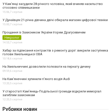
У Камʼянці засудили 28-річного чоловіка, який вчиняв насильство
стосовно співмешканки
15:06,
7 серпня
У Дунаївцях 21-річна дівчина двічі обікрала магазин цифрової техніки
15:00,
7 серпня
Прощання із Захисником України Ігорем Драгусевичем
Некролог
14:53,
7 серпня
Хабар за підписання контрактів з ремонту доріг: викрили заступника
голови Хмельницької ОВА
10:18,
6 серпня
На Хмельниччині дозволили полювати на пернату дичину
09:59,
6 серпня
На Камʼянеччині зупинили п'яного водія Audi
13:20,
5 серпня
У старостаті Кам’янець-Подільської громади відкрили меморіал
загиблим захисникам
12:20,
5 серпня
Рубрики новин