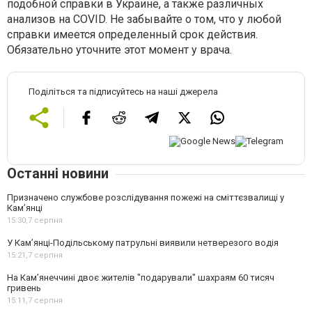
подобной справки в Украине, а также различных
анализов на COVID. Не забывайте о том, что у любой
справки имеется определенный срок действия.
Обязательно уточните этот момент у врача.
Поділіться та підписуйтесь на наші джерела
Останні новини
Призначено службове розслідування пожежі на сміттєзвалищі у
Кам’янці
15:30,
7 серпня
У Кам’янці-Подільському патрульні виявили нетверезого водія
15:21,
7 серпня
На Камʼянеччині двоє жителів "подарували" шахраям 60 тисяч
гривень
15:11,
7 серпня