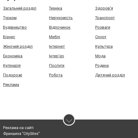
Загальний розділ
Техніка
Здоров'я
Туризм
Нерухомість
Транспорт
Будівництво
Відпочинок
Розваги
Бізнес
Меблі
Спорт
Жіночий розділ
Інтернет
Культура
Економіка
Інтер'єр
Мода
Кулінарія
Послуги
Родина
Подорожі
Робота
Дитячий розділ
Реклама
Реклама на сайті
Франшиза "CitySites"