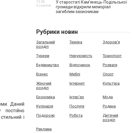
12:20,
У старостаті Кам’янець-Подільської
5 серпня
громади відкрили меморіал
загиблим захисникам
Рубрики новин
Загальний
Техніка
Здоров'я
розділ
Туризм
Нерухомість
Транспорт
Будівництво
Відпочинок
Розваги
Бізнес
Меблі
Спорт
Жіночий
Інтернет
Культура
розділ
Економіка
Інтер'єр
Мода
ими. Даний
Кулінарія
Послуги
Родина
 постійно
Подорожі
Робота
Дитячий
стильний і
розділ
Реклама