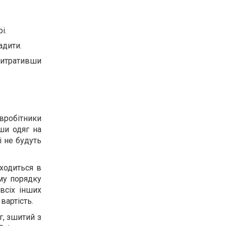
і.
адити.
витративши
вробітники
ши одяг на
і не будуть
ходиться в
му порядку
всіх інших
вартість.
г, зшитий з