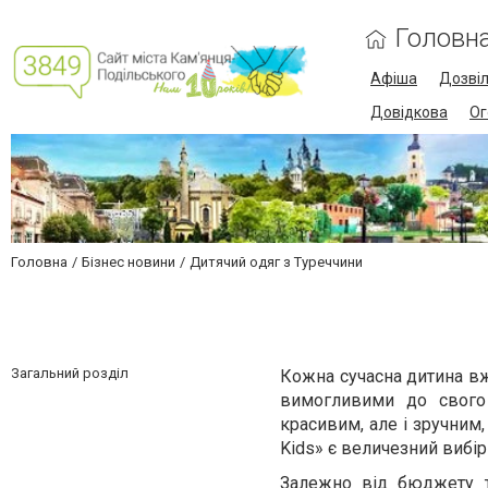
Головн
Афіша
Дозві
Довідкова
Ог
Головна
Бізнес новини
Дитячий одяг з Туреччини
Загальний розділ
Кожна сучасна дитина вже
вимогливими до свого
красивим, але і зручним,
Kids» є величезний вибір 
Залежно від бюджету т