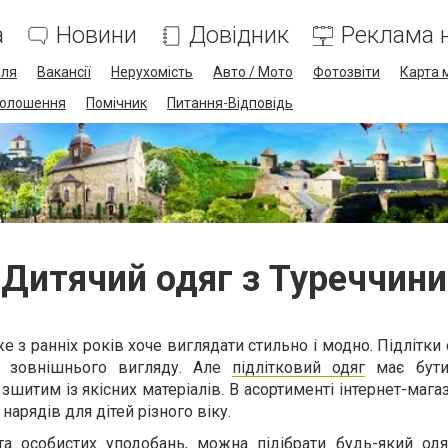
а
Новини
Довідник
Реклама н
лля
Вакансії
Нерухомість
Авто / Мото
Фотозвіти
Карта 
олошення
Помічник
Питання-Відповідь
Дитячий одяг з Туреччини
 з ранніх років хоче виглядати стильно і модно. Підлітки
 зовнішнього вигляду. Але
підлітковий одяг
має бути
 зшитим із якісних матеріалів. В асортименті інтернет-мага
нарядів для дітей різного віку.
а особистих уподобань, можна підібрати будь-який одя