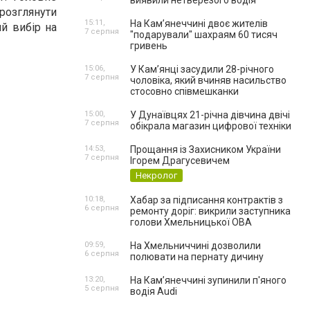
виявили нетверезого водія
розглянути
15:11,
На Камʼянеччині двоє жителів
й вибір на
7 серпня
"подарували" шахраям 60 тисяч
гривень
15:06,
У Камʼянці засудили 28-річного
7 серпня
чоловіка, який вчиняв насильство
стосовно співмешканки
15:00,
У Дунаївцях 21-річна дівчина двічі
7 серпня
обікрала магазин цифрової техніки
14:53,
Прощання із Захисником України
7 серпня
Ігорем Драгусевичем
Некролог
10:18,
Хабар за підписання контрактів з
6 серпня
ремонту доріг: викрили заступника
голови Хмельницької ОВА
09:59,
На Хмельниччині дозволили
6 серпня
полювати на пернату дичину
13:20,
На Камʼянеччині зупинили п'яного
5 серпня
водія Audi