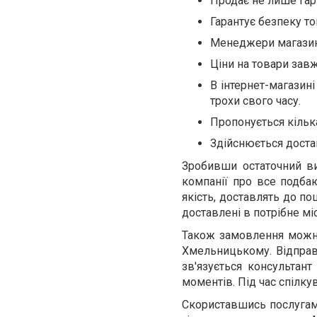
Продає не лише гарні,
Гарантує безпеку то
Менеджери магазину
Ціни на товари зав
В інтернет-магазин
трохи свого часу.
Пропонується кілька
Здійснюється достав
Зробивши остаточний ви
компанії про все подба
якість, доставлять до по
доставлені в потрібне міс
Також замовлення можна
Хмельницькому. Відпра
зв'язується консультант
моментів. Під час спілкув
Скориставшись послугами