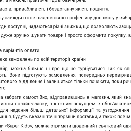
 а й якісні, практичні і довговічні речі.
варів, привабливість і бездоганну якість пошиття.
 завжди готові надати свою професійну допомогу у вибор
жди доступні, надаються різні знижки, що дозволяють заощ
і дуже зручно шукати товари і просто оформити покупку, 
 варіантів оплати.
ка замовлень по всій території країни.
бір, можна більше ні про що не турбуватися. Так як спі
ють. Вони підготують замовлення, попередньо перевірив
штового відділення і залишиться тільки почекати, поки реч
то.
 забрати самостійно, відправившись в магазин, який зна
вивши онлайн-заявку, з кожним покупцем в обов'язково
 для надання більш детальної інформації та узгодження 
ання, будуть вказані точні терміни доставки, а також повна 
 «Super Kids», можна отримати щоденний і святковий одя