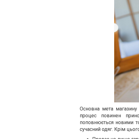
Основна мета магазину
процес повинен прино
поповнюється новими то
сучасний одяг. Крім цьог