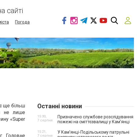
а сайті
міста
Погода
Останні новини
 є ще більш
 не лише
15:30,
Призначено службове розслідування
зину «Super
7 серпня
пожежі на сміттєзвалищі у Кам’янці
15:21,
У Кам’янці-Подільському патрульні
г. Головне
7 серпня