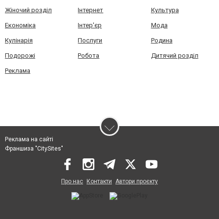
Жіночий розділ
Інтернет
Культура
Економіка
Інтер'єр
Мода
Кулінарія
Послуги
Родина
Подорожі
Робота
Дитячий розділ
Реклама
Реклама на сайті
Франшиза "CitySites"
Про нас
Контакти
Автори проєкту