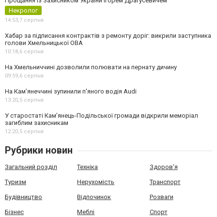
Прощання із Захисником України Ігорем Драгусевичем
Некролог
14:53,
7 серпня
Хабар за підписання контрактів з ремонту доріг: викрили заступника
голови Хмельницької ОВА
10:18,
6 серпня
На Хмельниччині дозволили полювати на пернату дичину
09:59,
6 серпня
На Камʼянеччині зупинили п'яного водія Audi
13:20,
5 серпня
У старостаті Кам’янець-Подільської громади відкрили меморіал
загиблим захисникам
12:20,
5 серпня
Рубрики новин
Загальний розділ
Техніка
Здоров'я
Туризм
Нерухомість
Транспорт
Будівництво
Відпочинок
Розваги
Бізнес
Меблі
Спорт