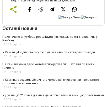
Поділіться та підписуйтесь на наші джерела
Останні новини
Призначено службове розслідування пожежі на сміттєзвалищі у
Кам’янці
15:30,
7 серпня
У Кам’янці-Подільському патрульні виявили нетверезого водія
15:21,
7 серпня
На Камʼянеччині двоє жителів "подарували" шахраям 60 тисяч
гривень
15:11,
7 серпня
У Камʼянці засудили 28-річного чоловіка, який вчиняв насильство
стосовно співмешканки
15:06,
7 серпня
У Дунаївцях 21-річна дівчина двічі обікрала магазин цифрової техніки
15:00,
7 серпня