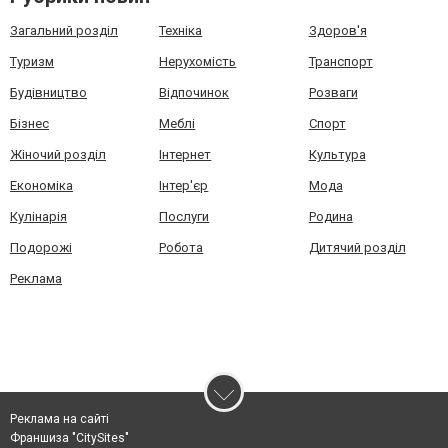
Загальний розділ
Техніка
Здоров'я
Туризм
Нерухомість
Транспорт
Будівництво
Відпочинок
Розваги
Бізнес
Меблі
Спорт
Жіночий розділ
Інтернет
Культура
Економіка
Інтер'єр
Мода
Кулінарія
Послуги
Родина
Подорожі
Робота
Дитячий розділ
Реклама
Реклама на сайті
Франшиза "CitySites"