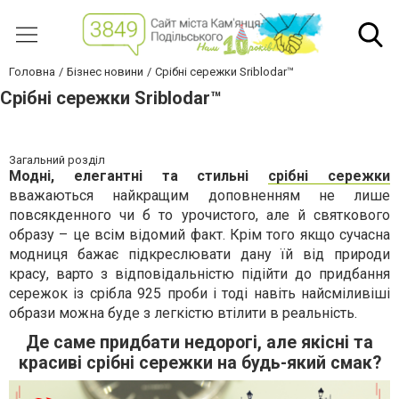
Головна
Бізнес новини
Срібні сережки Sriblodar™
Срібні сережки Sriblodar™
Загальний розділ
Модні, елегантні та стильні
срібні сережки
вважаються найкращим доповненням не лише
повсякденного чи б то урочистого, але й святкового
образу – це всім відомий факт. Крім того якщо сучасна
модниця бажає підкреслювати дану їй від природи
красу, варто з відповідальністю підійти до придбання
сережок із срібла 925 проби і тоді навіть найсміливіші
образи можна буде з легкістю втілити в реальність.
Де саме придбати недорогі, але якісні та
красиві срібні сережки на будь-який смак?