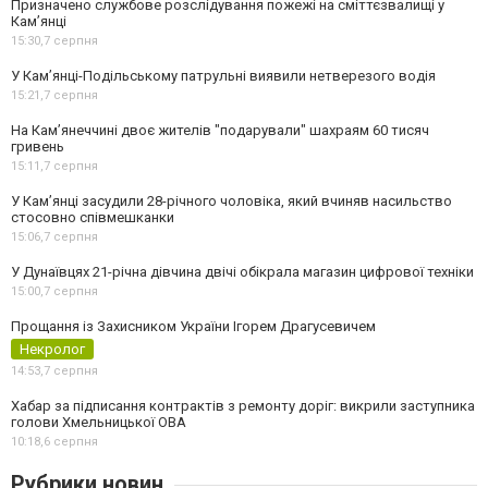
Призначено службове розслідування пожежі на сміттєзвалищі у
Кам’янці
15:30,
7 серпня
У Кам’янці-Подільському патрульні виявили нетверезого водія
15:21,
7 серпня
На Камʼянеччині двоє жителів "подарували" шахраям 60 тисяч
гривень
15:11,
7 серпня
У Камʼянці засудили 28-річного чоловіка, який вчиняв насильство
стосовно співмешканки
15:06,
7 серпня
У Дунаївцях 21-річна дівчина двічі обікрала магазин цифрової техніки
15:00,
7 серпня
Прощання із Захисником України Ігорем Драгусевичем
Некролог
14:53,
7 серпня
Хабар за підписання контрактів з ремонту доріг: викрили заступника
голови Хмельницької ОВА
10:18,
6 серпня
Рубрики новин