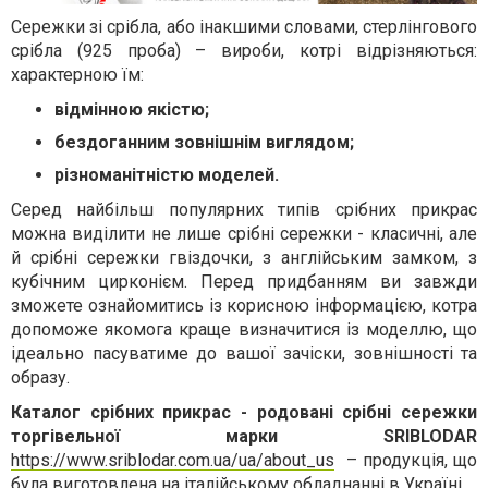
Сережки зі срібла, або інакшими словами, стерлінгового
срібла (925 проба) – вироби, котрі відрізняються:
характерною їм:
відмінною якістю;
бездоганним зовнішнім виглядом;
різноманітністю моделей.
Серед найбільш популярних типів срібних прикрас
можна виділити не лише срібні сережки - класичні, але
й срібні сережки гвіздочки, з англійським замком, з
кубічним цирконієм. Перед придбанням ви завжди
зможете ознайомитись із корисною інформацією, котра
допоможе якомога краще визначитися із моделлю, що
ідеально пасуватиме до вашої зачіски, зовнішності та
образу.
Каталог срібних прикрас - родовані срібні сережки
торгівельної марки SRIBLODAR
https://www.sriblodar.com.ua/ua/about_us
– продукція, що
була виготовлена на італійському обладнанні в Україні.