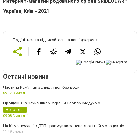
Интернет-магазин родованого срібла SRIBLODAR™
Україна, Київ - 2021
Поділіться та підписуйтесь на наші джерела
Останні новини
Частина Кам'янця залишиться без води
09:17,
Сьогодні
Прощання із Захисником України Сергієм Медухою
Некролог
09:08,
Сьогодні
На Кам’янеччині в ДТП травмувався неповнолітній мотоцикліст
11:49,
Вчора