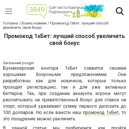
Головна
Бізнес новини
Промокод 1хБет: лучший способ
увеличить свой бонус
Промокод 1хБет: лучший способ увеличить
свой бонус
Загальний розділ
Букмекерская контора 1хБет славится своими
хорошими бонусными предложениями. Они
разработаны как для новичков, которые только
проходят регистрацию, так и для уже активных
беттеров. Так, при создании аккаунта игроки могут
рассчитывать на приветственный бонус для ставок на
спорт, который удваивает сумму первого депозита до
100 долларов. Но если ввести наш
промокод 1хБет
, то
это поощрение можно увеличить.
В данной статье мы разберемся, как пройти