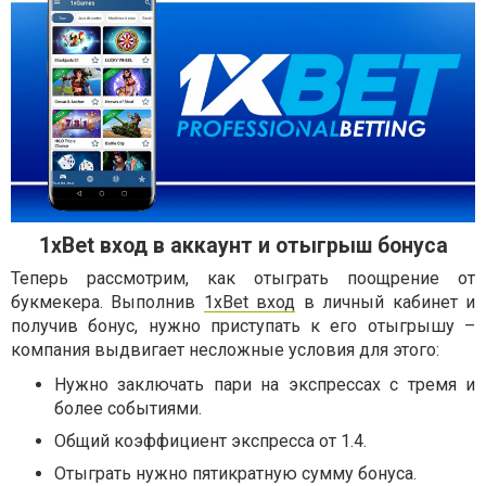
1xBet вход в аккаунт и отыгрыш бонуса
Теперь рассмотрим, как отыграть поощрение от
букмекера. Выполнив
1xBet вход
в личный кабинет и
получив бонус, нужно приступать к его отыгрышу –
компания выдвигает несложные условия для этого:
Нужно заключать пари на экспрессах с тремя и
более событиями.
Общий коэффициент экспресса от 1.4.
Отыграть нужно пятикратную сумму бонуса.