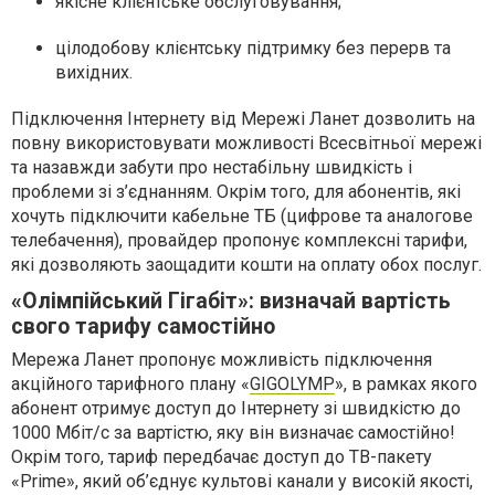
якісне клієнтське обслуговування;
цілодобову клієнтську підтримку без перерв та
вихідних.
Підключення Інтернету від Мережі Ланет дозволить на
повну використовувати можливості Всесвітньої мережі
та назавжди забути про нестабільну швидкість і
проблеми зі з’єднанням. Окрім того, для абонентів, які
хочуть підключити кабельне ТБ (цифрове та аналогове
телебачення), провайдер пропонує комплексні тарифи,
які дозволяють заощадити кошти на оплату обох послуг.
«Олімпійський Гігабіт»: визначай вартість
свого тарифу самостійно
Мережа Ланет пропонує можливість підключення
акційного тарифного плану «
GIGOLYMP
», в рамках якого
абонент отримує доступ до Інтернету зі швидкістю до
1000 Мбіт/с за вартістю, яку він визначає самостійно!
Окрім того, тариф передбачає доступ до ТВ-пакету
«Prime», який об’єднує культові канали у високій якості,