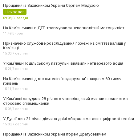
Прощання із Захисником України Сергієм Медухою
Некролог
09:08,
Сьогодні
На Кам’янеччині в ДТП травмувався неповнолітній мотоцикліст
11:49,
Вчора
Призначено службове розслідування пожежі на сміттєзвалищі у
Кам’янці
15:30,
7 серпня
У Кам’янці-Подільському патрульні виявили нетверезого водія
15:21,
7 серпня
На Камʼянеччині двоє жителів "подарували" шахраям 60 тисяч
гривень
15:11,
7 серпня
У Камʼянці засудили 28-річного чоловіка, який вчиняв насильство
стосовно співмешканки
15:06,
7 серпня
У Дунаївцях 21-річна дівчина двічі обікрала магазин цифрової техніки
15:00,
7 серпня
Прощання із Захисником України Ігорем Драгусевичем