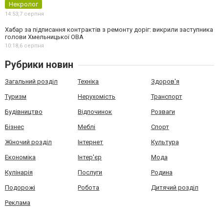
Некролог
14:53,
7 серпня
Хабар за підписання контрактів з ремонту доріг: викрили заступника
голови Хмельницької ОВА
10:18,
6 серпня
Рубрики новин
Загальний розділ
Техніка
Здоров'я
Туризм
Нерухомість
Транспорт
Будівництво
Відпочинок
Розваги
Бізнес
Меблі
Спорт
Жіночий розділ
Інтернет
Культура
Економіка
Інтер'єр
Мода
Кулінарія
Послуги
Родина
Подорожі
Робота
Дитячий розділ
Реклама