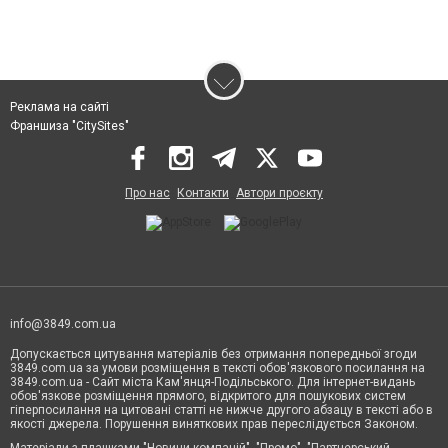
Реклама на сайті
Франшиза "CitySites"
Про нас
Контакти
Автори проєкту
info@3849.com.ua
Допускається цитування матеріалів без отримання попередньої згоди
3849.com.ua за умови розміщення в тексті обов'язкового посилання на
3849.com.ua - Сайт міста Кам'янця-Подільського. Для інтернет-видань
обов'язкове розміщення прямого, відкритого для пошукових систем
гіперпосилання на цитовані статті не нижче другого абзацу в тексті або в
якості джерела. Порушення виняткових прав переслідується Законом.
Матеріали з плашками "Новини компаній", "Промо", "Партнерський