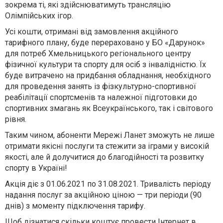
зокрема ті, які здійснюватимуть трансляцію
Олімпійських ігор.
Усі кошти, отримані від замовлення акційного
тарифного плану, буде перераховано у БО «Дарунок»
для потреб Хмельницького регіонального центру
фізичної культури та спорту для осіб з інвалідністю. Їх
буде витрачено на придбання обладнання, необхідного
для проведення занять із фізкультурно-спортивної
реабілітації спортсменів та належної підготовки до
спортивних змагань як Всеукраїнського, так і світового
рівня.
Таким чином, абоненти Мережі Ланет зможуть не лише
отримати якісні послуги та стежити за іграми у високій
якості, але й долучитися до благодійності та розвитку
спорту в Україні!
Акція діє з 01.06.2021 по 31.08.2021. Тривалість періоду
надання послуг за акційною ціною — три періоди (90
днів) з моменту підключення тарифу.
Щоб дізнатися скільки коштує провести
Інтернет
в