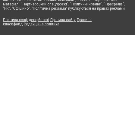
матеріал", "Партнерський спецпроєкт", "Політичні новини", "Пресреліз",
"PR", "Офіційно", "Політична реклама" публікуються на правах реклами.
Політика конфіденційності
Правила сайту
Правила
класифайд
Редакційна політика