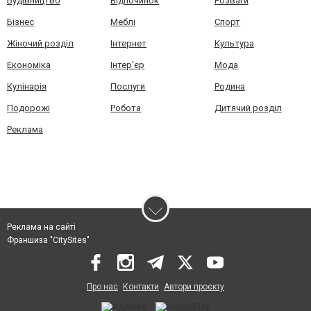
Будівництво
Відпочинок
Розваги
Бізнес
Меблі
Спорт
Жіночий розділ
Інтернет
Культура
Економіка
Інтер'єр
Мода
Кулінарія
Послуги
Родина
Подорожі
Робота
Дитячий розділ
Реклама
Реклама на сайті
Франшиза "CitySites"
Про нас
Контакти
Автори проєкту