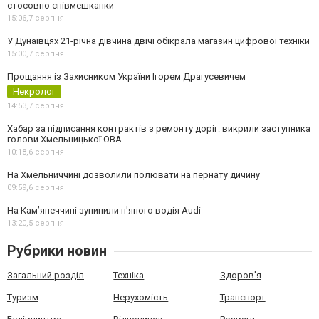
стосовно співмешканки
15:06,
7 серпня
У Дунаївцях 21-річна дівчина двічі обікрала магазин цифрової техніки
15:00,
7 серпня
Прощання із Захисником України Ігорем Драгусевичем
Некролог
14:53,
7 серпня
Хабар за підписання контрактів з ремонту доріг: викрили заступника
голови Хмельницької ОВА
10:18,
6 серпня
На Хмельниччині дозволили полювати на пернату дичину
09:59,
6 серпня
На Камʼянеччині зупинили п'яного водія Audi
13:20,
5 серпня
Рубрики новин
Загальний розділ
Техніка
Здоров'я
Туризм
Нерухомість
Транспорт