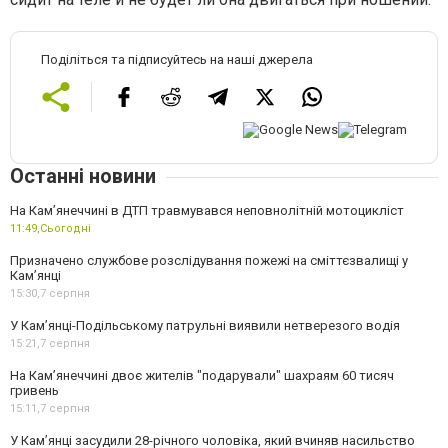
Поділіться та підписуйтесь на наші джерела
Останні новини
На Кам’янеччині в ДТП травмувався неповнолітній мотоцикліст
11:49,
Сьогодні
Призначено службове розслідування пожежі на сміттєзвалищі у
Кам’янці
15:30,
7 серпня
У Кам’янці-Подільському патрульні виявили нетверезого водія
15:21,
7 серпня
На Камʼянеччині двоє жителів "подарували" шахраям 60 тисяч
гривень
15:11,
7 серпня
У Камʼянці засудили 28-річного чоловіка, який вчиняв насильство