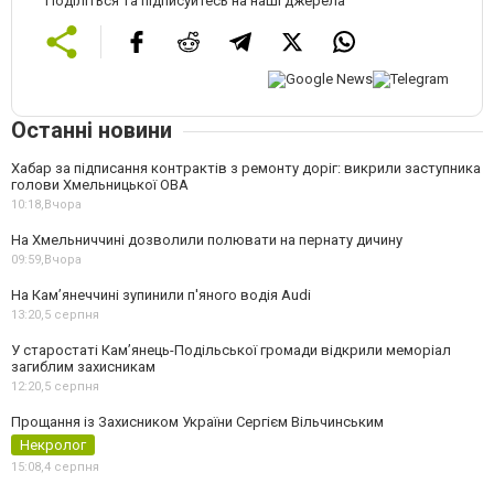
Поділіться та підписуйтесь на наші джерела
Останні новини
Хабар за підписання контрактів з ремонту доріг: викрили заступника
голови Хмельницької ОВА
10:18,
Вчора
На Хмельниччині дозволили полювати на пернату дичину
09:59,
Вчора
На Камʼянеччині зупинили п'яного водія Audi
13:20,
5 серпня
У старостаті Кам’янець-Подільської громади відкрили меморіал
загиблим захисникам
12:20,
5 серпня
Прощання із Захисником України Сергієм Вільчинським
Некролог
15:08,
4 серпня