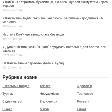
У Кам’янці затримали буковинців, які організували схему втечі через
кордон
14:52,
4 серпня
У Кам’янець-Подільській міській лікарні за липень народилося 56
малюків
10:24,
4 серпня
Частина Кам'янця залишилась без води
10:14,
4 серпня
У Дунаївцях планують "з нуля" збудувати котельню для освітнього
закладу
09:21,
3 серпня
На Камʼянеччині перейменували 6 вулиць
09:12,
3 серпня
Рубрики новин
Загальний розділ
Техніка
Здоров'я
Туризм
Нерухомість
Транспорт
Будівництво
Відпочинок
Розваги
Бізнес
Меблі
Спорт