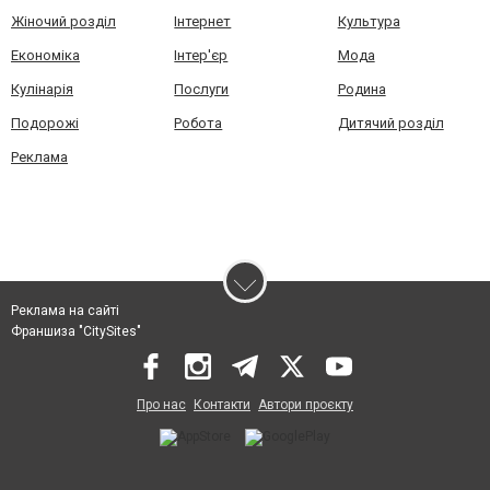
Жіночий розділ
Інтернет
Культура
Економіка
Інтер'єр
Мода
Кулінарія
Послуги
Родина
Подорожі
Робота
Дитячий розділ
Реклама
Реклама на сайті
Франшиза "CitySites"
Про нас
Контакти
Автори проєкту