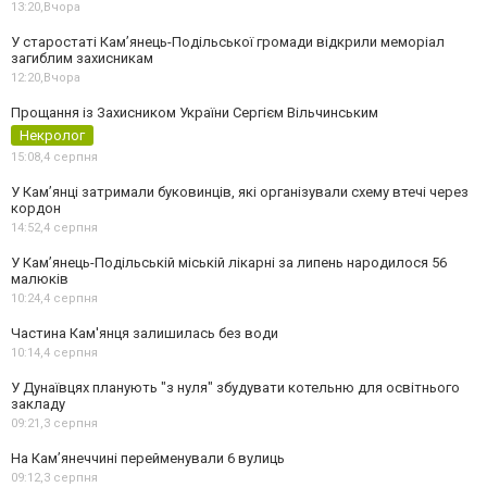
13:20,
Вчора
У старостаті Кам’янець-Подільської громади відкрили меморіал
загиблим захисникам
12:20,
Вчора
Прощання із Захисником України Сергієм Вільчинським
Некролог
15:08,
4 серпня
У Кам’янці затримали буковинців, які організували схему втечі через
кордон
14:52,
4 серпня
У Кам’янець-Подільській міській лікарні за липень народилося 56
малюків
10:24,
4 серпня
Частина Кам'янця залишилась без води
10:14,
4 серпня
У Дунаївцях планують "з нуля" збудувати котельню для освітнього
закладу
09:21,
3 серпня
На Камʼянеччині перейменували 6 вулиць
09:12,
3 серпня