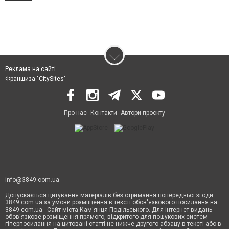
Реклама на сайті
Франшиза "CitySites"
Про нас
Контакти
Автори проєкту
info@3849.com.ua
Допускається цитування матеріалів без отримання попередньої згоди
3849.com.ua за умови розміщення в тексті обов'язкового посилання на
3849.com.ua - Сайт міста Кам'янця-Подільського. Для інтернет-видань
обов'язкове розміщення прямого, відкритого для пошукових систем
гіперпосилання на цитовані статті не нижче другого абзацу в тексті або в