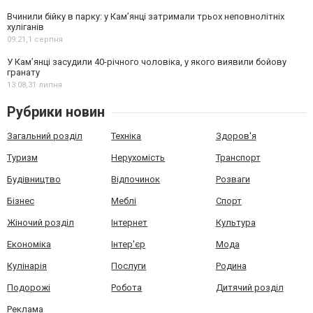
Вчинили бійку в парку: у Кам’янці затримали трьох неповнолітніх
хуліганів
09:21,
1 серпня
У Камʼянці засудили 40-річного чоловіка, у якого виявили бойову
гранату
13:08,
31 липня
Рубрики новин
Загальний розділ
Техніка
Здоров'я
Туризм
Нерухомість
Транспорт
Будівництво
Відпочинок
Розваги
Бізнес
Меблі
Спорт
Жіночий розділ
Інтернет
Культура
Економіка
Інтер'єр
Мода
Кулінарія
Послуги
Родина
Подорожі
Робота
Дитячий розділ
Реклама