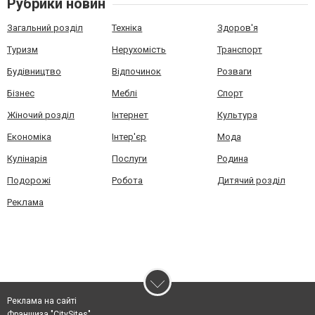
Рубрики новин
Загальний розділ
Техніка
Здоров'я
Туризм
Нерухомість
Транспорт
Будівництво
Відпочинок
Розваги
Бізнес
Меблі
Спорт
Жіночий розділ
Інтернет
Культура
Економіка
Інтер'єр
Мода
Кулінарія
Послуги
Родина
Подорожі
Робота
Дитячий розділ
Реклама
Реклама на сайті
Франшиза "CitySites"