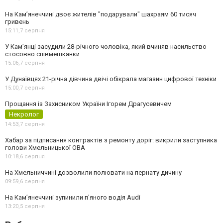
На Камʼянеччині двоє жителів "подарували" шахраям 60 тисяч
гривень
15:11,
7 серпня
У Камʼянці засудили 28-річного чоловіка, який вчиняв насильство
стосовно співмешканки
15:06,
7 серпня
У Дунаївцях 21-річна дівчина двічі обікрала магазин цифрової техніки
15:00,
7 серпня
Прощання із Захисником України Ігорем Драгусевичем
Некролог
14:53,
7 серпня
Хабар за підписання контрактів з ремонту доріг: викрили заступника
голови Хмельницької ОВА
10:18,
6 серпня
На Хмельниччині дозволили полювати на пернату дичину
09:59,
6 серпня
На Камʼянеччині зупинили п'яного водія Audi
13:20,
5 серпня