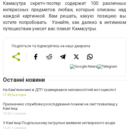
Камасутра скретч-постер содержит 100 различных
интересных предметов любви, которые описаны над
каждой картинкой. Вам решать, какую позицию вы
хотите попробовать.
Узнайте, как далеко в интимном
путешествии унесет вас плакат Камасутры.
Поділіться та підписуйтесь на наші джерела
Останні новини
На Кам’янеччині в ДТП травмувався неповнолітній мотоцикліст
11:49,
Сьогодні
Призначено службове розслідування пожежі на сміттєзвалищі у
Кам’янці
15:30,
7 серпня
У Кам’янці-Подільському патрульні виявили нетверезого водія
15:21,
7 серпня