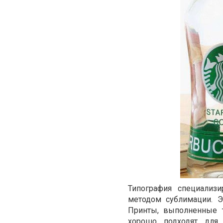
Типография специализ
методом сублимации. Э
Принты, выполненные т
хорошо подходят для