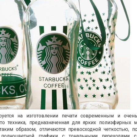
ируется на изготовлении печати современным и очен
то техника, предназначенная для ярких полиэфирных м
аким образом, отличаются превосходной четкостью, п
 полноцветной графики с тональными переходами 