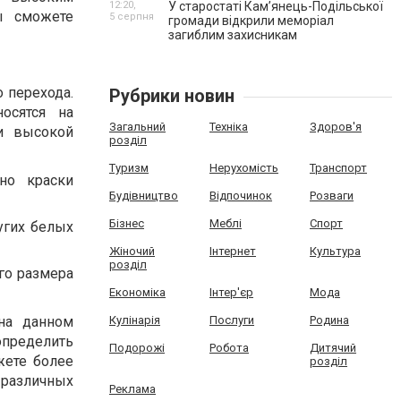
12:20,
У старостаті Кам’янець-Подільської
ы сможете
5 серпня
громади відкрили меморіал
загиблим захисникам
 перехода.
Рубрики новин
осятся на
Загальний
Техніка
Здоров'я
и высокой
розділ
Туризм
Нерухомість
Транспорт
но краски
Будівництво
Відпочинок
Розваги
Бізнес
Меблі
Спорт
угих белых
Жіночий
Інтернет
Культура
розділ
го размера
Економіка
Інтер'єр
Мода
на данном
Кулінарія
Послуги
Родина
определить
Подорожі
Робота
Дитячий
жете более
розділ
 различных
Реклама