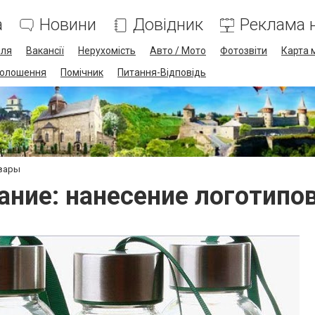
а
Новини
Довідник
Реклама н
лля
Вакансії
Нерухомість
Авто / Мото
Фотозвіти
Карта 
олошення
Помічник
Питання-Відповідь
овары
ние: нанесение логотипо