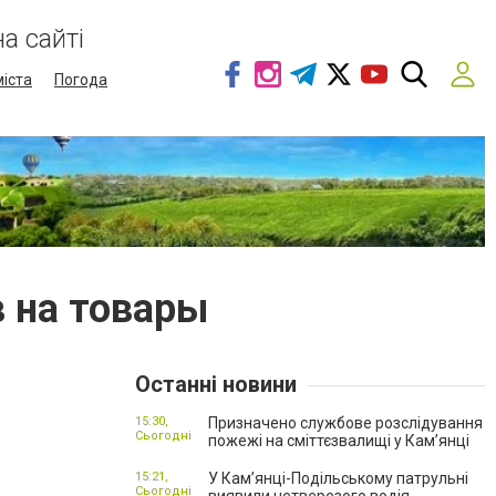
а сайті
міста
Погода
в на товары
Останні новини
15:30,
Призначено службове розслідування
Сьогодні
пожежі на сміттєзвалищі у Кам’янці
15:21,
У Кам’янці-Подільському патрульні
Сьогодні