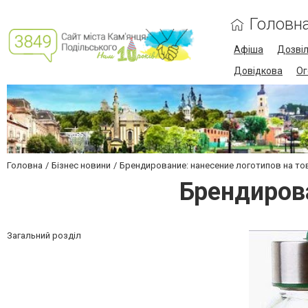
Головн
Афіша
Дозві
Довідкова
Ог
Головна
Бізнес новини
Брендирование: нанесение логотипов на т
Брендирова
Загальний розділ