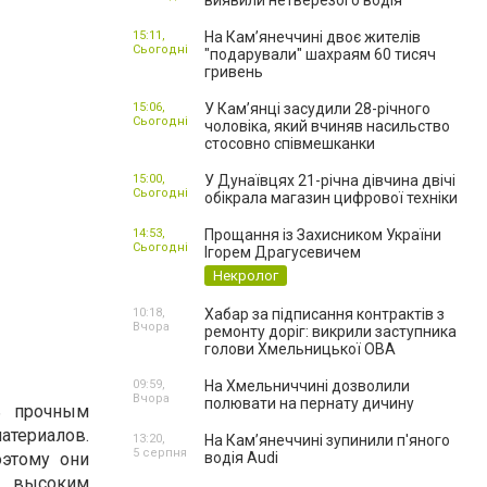
виявили нетверезого водія
15:11,
На Камʼянеччині двоє жителів
Сьогодні
"подарували" шахраям 60 тисяч
гривень
15:06,
У Камʼянці засудили 28-річного
Сьогодні
чоловіка, який вчиняв насильство
стосовно співмешканки
15:00,
У Дунаївцях 21-річна дівчина двічі
Сьогодні
обікрала магазин цифрової техніки
14:53,
Прощання із Захисником України
Сьогодні
Ігорем Драгусевичем
Некролог
10:18,
Хабар за підписання контрактів з
Вчора
ремонту доріг: викрили заступника
голови Хмельницької ОВА
09:59,
На Хмельниччині дозволили
Вчора
полювати на пернату дичину
ь прочным
атериалов.
13:20,
На Камʼянеччині зупинили п'яного
5 серпня
оэтому они
водія Audi
с высоким