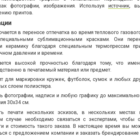
как фотографии, изображения. Используя
источник
, в
сению принтов.
ации
ается в переносе отпечатка во время теплового газового
специальными сублимационными красками. Они перен
и керамику благодаря специальным термопрессам пр
очном давлении и времени.
ается высокой прочностью благодаря тому, что имен
дственно в печатаемый материал или предмет.
ит для маркировки кружек, футболок, сумок и любых др
ых слоем полиэстера.
 фотографии, надписи и любую графику до максимально
ия 30x34 см.
ть печати нескольких эскизов, в нескольких местах 
ом случае необходимо связаться с экспертами, чтобы 
и и стоимость такого заказа. В настоящее время вы мо
ься с предложением компании и заказать брендирование