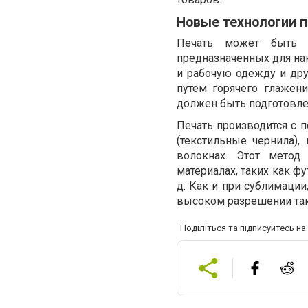
Новые технологии 
Печать может быть в
предназначенных для нан
и рабочую одежду и друг
путем горячего глажен
должен быть подготовлен
Печать производится с
(текстильные чернила)
волокнах. Этот метод
материалах, таких как ф
д. Как и при сублимаци
высоком разрешении та
Поділіться та підписуйтесь н