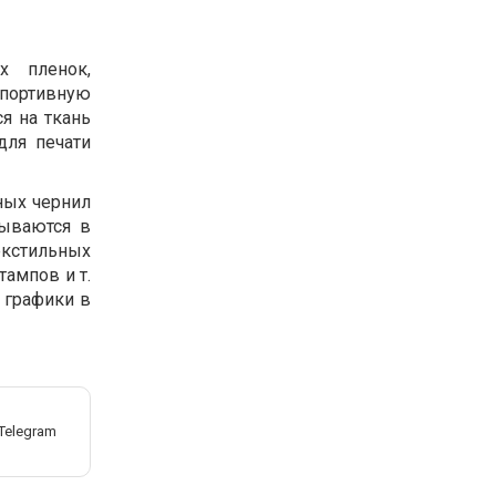
х пленок,
спортивную
я на ткань
для печати
ных чернил
зываются в
кстильных
тампов и т.
 графики в