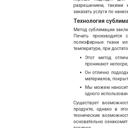
разрешением, такими 
заказать услуги по нане
Технология сублим
Метод сублимации заключ
Печать производится 
полиэфирные ткани ил
температуре, при достат
Этот метод отлич
проникают непосре
Он отлично подход
материалов, покрыт
Мы можем наносить
одного использован
Существует возможнос
продукте, однако в эт
технические возможност
основательно ознакомит
товаров.