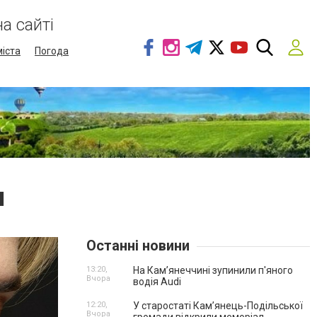
а сайті
міста
Погода
и
Останні новини
13:20,
На Камʼянеччині зупинили п'яного
Вчора
водія Audi
12:20,
У старостаті Кам’янець-Подільської
Вчора