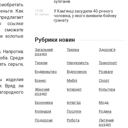
хуліганів
иобретать
еньги. Как
13:08,
У Камʼянці засудили 40-річного
31 липня
чоловіка, у якого виявили бойову
предлагает
гранату
о ссылке
сможете
ти золотые
Рубрики новин
Загальний
Техніка
Здоров'я
. Напротив
розділ
оба. Среди
Туризм
Нерухомість
Транспорт
ть серьги,
Будівництво
Відпочинок
Розваги
ы изделия
Бізнес
Меблі
Спорт
и. Вряд ли
Жіночий
Інтернет
Культура
городного
розділ
Економіка
Інтер'єр
Мода
Кулінарія
Послуги
Родина
Подорожі
Робота
Дитячий
розділ