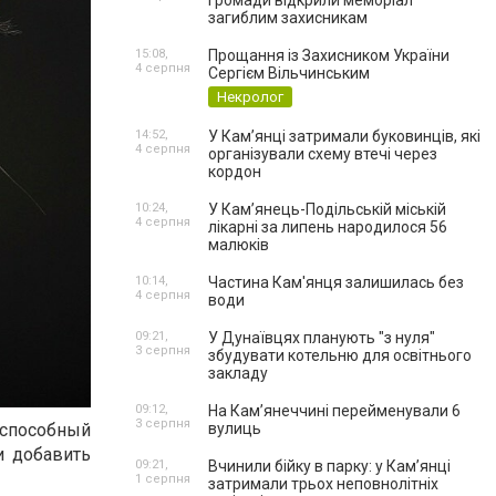
громади відкрили меморіал
загиблим захисникам
15:08,
Прощання із Захисником України
4 серпня
Сергієм Вільчинським
Некролог
14:52,
У Кам’янці затримали буковинців, які
4 серпня
організували схему втечі через
кордон
10:24,
У Кам’янець-Подільській міській
4 серпня
лікарні за липень народилося 56
малюків
10:14,
Частина Кам'янця залишилась без
4 серпня
води
09:21,
У Дунаївцях планують "з нуля"
3 серпня
збудувати котельню для освітнього
закладу
09:12,
На Камʼянеччині перейменували 6
3 серпня
 способный
вулиць
и добавить
09:21,
Вчинили бійку в парку: у Кам’янці
1 серпня
затримали трьох неповнолітніх