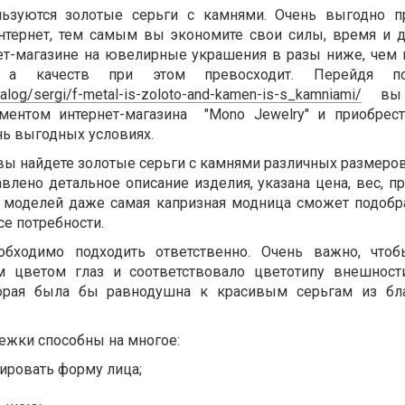
ьзуются золотые серьги с камнями. Очень выгодно пр
нтернет, тем самым вы экономите свои силы, время и д
ет-магазине на ювелирные украшения в разы ниже, чем 
 а качеств при этом превосходит. Перейдя п
alog/sergi/f-metal-is-zoloto-and-kamen-is-s_kamniami/
вы 
иментом интернет-магазина "Mono Jewelry" и приобрес
нь выгодных условиях.
вы найдете золотые серьги с камнями различных размеров
лено детальное описание изделия, указана цена, вес, пр
 моделей даже самая капризная модница сможет подобра
се потребности.
бходимо подходить ответственно. Очень важно, чтоб
 цветом глаз и соответствовало цветотипу внешност
торая была бы равнодушна к красивым серьгам из бла
ежки способны на многое:
ировать форму лица;