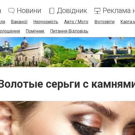
а
Новини
Довідник
Реклама н
лля
Вакансії
Нерухомість
Авто / Мото
Фотозвіти
Карта 
олошення
Помічник
Питання-Відповідь
Золотые серьги с камням