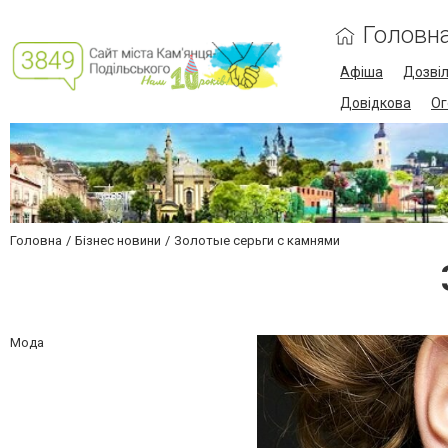
Головн
Афіша
Дозві
Довідкова
Ог
Головна
Бізнес новини
Золотые серьги с камнями
Мода