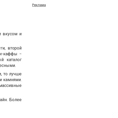
Реклама
м вкусом и
ги, второй
ги-каффы −
ый каталог
ресными.
, то лучше
и камнями.
 массивные
айн. Более