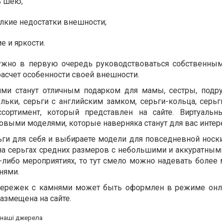
ь шею;
лкие недостатки внешности;
е и яркости.
жно в первую очередь руководствоваться собственны
расчет особенности своей внешности.
ями станут отличным подарком для мамы, сестры, подру
льки, серьги с английским замком, серьги-кольца, серь
сортимент, который представлен на сайте. Виртуальн
овыми моделями, которые наверняка станут для вас инте
ьги для себя и выбираете модели для повседневной носки
на серьгах средних размеров с небольшими и аккуратным
х-либо мероприятиях, то тут смело можно надевать более
нями.
 сережек с камнями может быть оформлен в режиме онл
азмещена на сайте.
а наші джерела