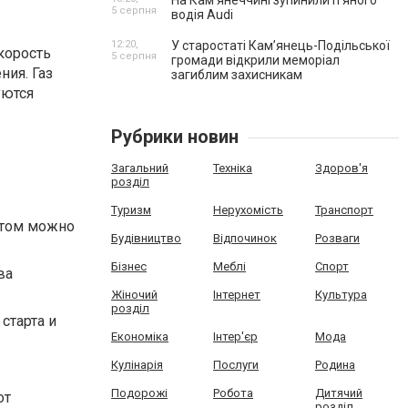
На Камʼянеччині зупинили п'яного
5 серпня
водія Audi
12:20,
У старостаті Кам’янець-Подільської
корость
5 серпня
громади відкрили меморіал
ния. Газ
загиблим захисникам
уются
Рубрики новин
Загальний
Техніка
Здоров'я
розділ
Туризм
Нерухомість
Транспорт
этом можно
Будівництво
Відпочинок
Розваги
Бізнес
Меблі
Спорт
ва
Жіночий
Інтернет
Культура
розділ
старта и
Економіка
Інтер'єр
Мода
Кулінарія
Послуги
Родина
Подорожі
Робота
Дитячий
от
розділ