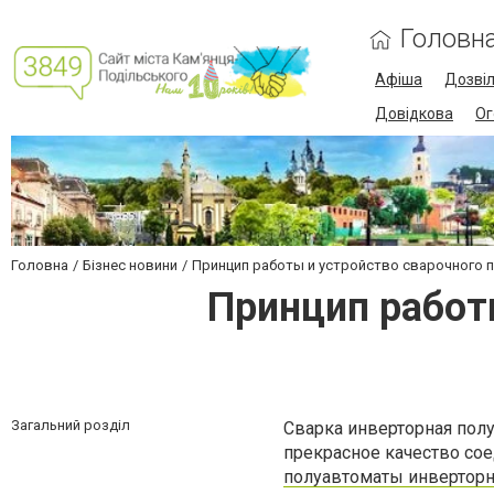
Головн
Афіша
Дозві
Довідкова
Ог
Головна
Бізнес новини
Принцип работы и устройство сварочного 
Принцип работ
Загальний розділ
Сварка инверторная пол
прекрасное качество сое
полуавтоматы инверторн