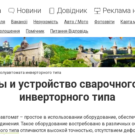
а
Новини
Довідник
Реклама н
лля
Вакансії
Нерухомість
Авто / Мото
Фотозвіти
Карта 
олошення
Помічник
Питання-Відповідь
полуавтомата инверторного типа
ы и устройство сварочног
инверторного типа
уавтомат – простое в использовании оборудование, обес
динения. Такое оборудование востребовано в различных о
ого типа
отличаются высокой точностью, отсутствием деф