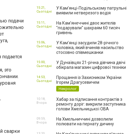
15:21,
У Кам’янці-Подільському патрульні
Сьогодні
виявили нетверезого водія
тью подачи
15:11,
На Камʼянеччині двоє жителів
ложительно
Сьогодні
"подарували" шахраям 60 тисяч
гривень
ет
уга,
15:06,
У Камʼянці засудили 28-річного
Сьогодні
чоловіка, який вчиняв насильство
стосовно співмешканки
 подается
15:00,
У Дунаївцях 21-річна дівчина двічі
Сьогодні
обікрала магазин цифрової техніки
, это
ончании.
14:53,
Прощання із Захисником України
Сьогодні
Ігорем Драгусевичем
 уровня
Некролог
ь
10:18,
Хабар за підписання контрактів з
Вчора
ремонту доріг: викрили заступника
голови Хмельницької ОВА
09:59,
На Хмельниччині дозволили
Вчора
полювати на пернату дичину
13:20,