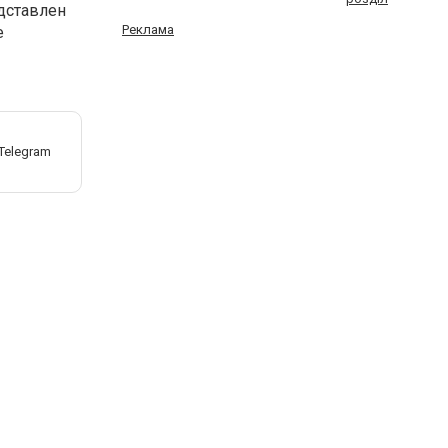
дставлен
Реклама
е