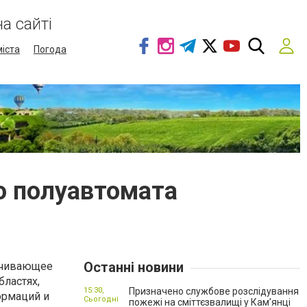
а сайті
міста
Погода
о полуавтомата
Останні новини
печивающее
бластях,
15:30,
Призначено службове розслідування
ормаций и
Сьогодні
пожежі на сміттєзвалищі у Кам’янці