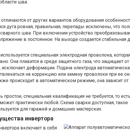
области шва.
 отличаются от других вариантов оборудования особеннос
ся дуга ровная, правильная, перепады исключены, что по
е сварного шва. При включении устройство преобразовыва
ряжение в постоянное. На выходе создается стабильная д
используется специальная электродная проволока, которая
но. Она плавится в среде защитного газа, что защищает от
 исключает деформации. Подача электрода автоматическая
твлекаться на коррекцию или замену проволоки при ее ок
кже происходит в автоматическом режиме, она зависит от
ь простое, специальная квалификация не требуется, то ест
может практически любой. Схема сварки доступная, такое
льзуется для гаражей и домашних мастерских.
мущества инвертора
нвертора включает в себя