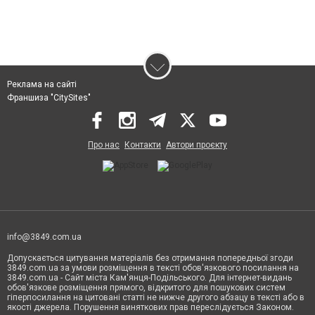
Реклама на сайті
Франшиза "CitySites"
Про нас
Контакти
Автори проєкту
info@3849.com.ua
Допускається цитування матеріалів без отримання попередньої згоди
3849.com.ua за умови розміщення в тексті обов'язкового посилання на
3849.com.ua - Сайт міста Кам'янця-Подільського. Для інтернет-видань
обов'язкове розміщення прямого, відкритого для пошукових систем
гіперпосилання на цитовані статті не нижче другого абзацу в тексті або в
якості джерела. Порушення виняткових прав переслідується Законом.