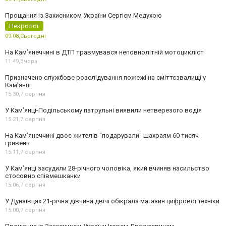
Прощання із Захисником України Сергієм Медухою
Некролог
09:08,
Сьогодні
На Кам’янеччині в ДТП травмувався неповнолітній мотоцикліст
11:49,
Вчора
Призначено службове розслідування пожежі на сміттєзвалищі у
Кам’янці
15:30,
7 серпня
У Кам’янці-Подільському патрульні виявили нетверезого водія
15:21,
7 серпня
На Камʼянеччині двоє жителів "подарували" шахраям 60 тисяч
гривень
15:11,
7 серпня
У Камʼянці засудили 28-річного чоловіка, який вчиняв насильство
стосовно співмешканки
15:06,
7 серпня
У Дунаївцях 21-річна дівчина двічі обікрала магазин цифрової техніки
15:00,
7 серпня