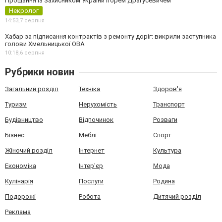
Прощання із Захисником України Ігорем Драгусевичем
Некролог
14:53,
7 серпня
Хабар за підписання контрактів з ремонту доріг: викрили заступника
голови Хмельницької ОВА
10:18,
6 серпня
Рубрики новин
Загальний розділ
Техніка
Здоров'я
Туризм
Нерухомість
Транспорт
Будівництво
Відпочинок
Розваги
Бізнес
Меблі
Спорт
Жіночий розділ
Інтернет
Культура
Економіка
Інтер'єр
Мода
Кулінарія
Послуги
Родина
Подорожі
Робота
Дитячий розділ
Реклама