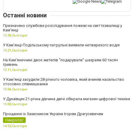
Останні новини
Призначено службове розслідування пожежі на сміттєзвалищі у
Кам’янці
15:30,
Сьогодні
У Кам’янці-Подільському патрульні виявили нетверезого водія
15:21,
Сьогодні
На Камʼянеччині двоє жителів "подарували" шахраям 60 тисяч
гривень
15:11,
Сьогодні
У Камʼянці засудили 28-річного чоловіка, який вчиняв насильство
стосовно співмешканки
15:06,
Сьогодні
У Дунаївцях 21-річна дівчина двічі обікрала магазин цифрової техніки
15:00,
Сьогодні
Прощання із Захисником України Ігорем Драгусевичем
Некролог
14:53,
Сьогодні