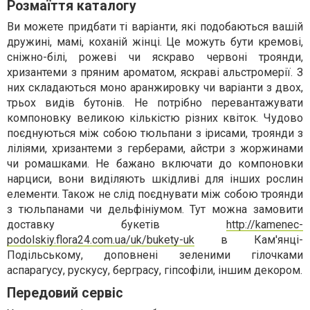
Розмаїття каталогу
Ви можете придбати ті варіанти, які подобаються вашій
дружині, мамі, коханій жінці. Це можуть бути кремові,
сніжно-білі, рожеві чи яскраво червоні троянди,
хризантеми з пряним ароматом, яскраві альстромерії. З
них складаються моно аранжировку чи варіанти з двох,
трьох видів бутонів. Не потрібно перевантажувати
компоновку великою кількістю різних квіток. Чудово
поєднуються між собою тюльпани з ірисами, троянди з
ліліями, хризантеми з герберами, айстри з жоржинами
чи ромашками. Не бажано включати до компоновки
нарциси, вони виділяють шкідливі для інших рослин
елементи. Також не слід поєднувати між собою троянди
з тюльпанами чи дельфініумом. Тут можна замовити
доставку букетів
http://kamenec-
podolskiy.flora24.com.ua/uk/bukety-uk
в Кам'янці-
Подільському, доповнені зеленими гілочками
аспарагусу, рускусу, берграсу, гіпсофіли, іншим декором.
Передовий сервіс