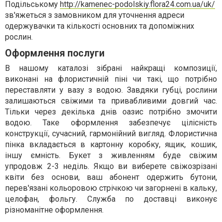
Подільському
http://kamenec-podolskiy.flora24.com.ua/uk/
зв'яжеться з замовником для уточнення адреси
одержувачки та кількості основних та допоміжних
рослин.
Оформлення послуги
В нашому каталозі зібрані найкращі композиції,
виконані на флористичній піні чи такі, що потрібно
переставляти у вазу з водою. Завдяки губці, рослини
залишаються свіжими та привабливими довгий час.
Тільки через декілька днів оазис потрібно змочити
водою. Таке оформлення забезпечує цілісність
конструкції, сучасний, гармонійний вигляд. Флористична
пінка вкладається в картонну коробку, ящик, кошик,
іншу ємність. Букет з живленням буде свіжим
упродовж 2-3 неділь. Якщо ви виберете свіжозрізані
квіти без основи, ваш абонент одержить бутони,
перев'язані кольоровою стрічкою чи загорнені в кальку,
целофан, фольгу. Служба по доставці виконує
різноманітне оформлення.