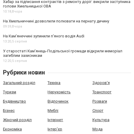
Хабар за підписання контрактів з ремонту доріг: викрили заступника
голови Хмельницької ОВА
10:18,
Вчора
На Хмельниччині дозволили полювати на пернату дичину
09:59,
Вчора
На Камʼянеччині зупинили п'яного водія Audi
13:20,
5 серпня
У старостаті Кам’янець-Подільської громади відкрили меморіал
загиблим захисникам
12:20,
5 серпня
Рубрики новин
Загальний розділ
Техніка
Здоров'я
Туризм
Нерухомість
Транспорт
Будівництво
Відпочинок
Розваги
Бізнес
Меблі
Спорт
Жіночий розділ
Інтернет
Культура
Економіка
Інтер'єр
Мода