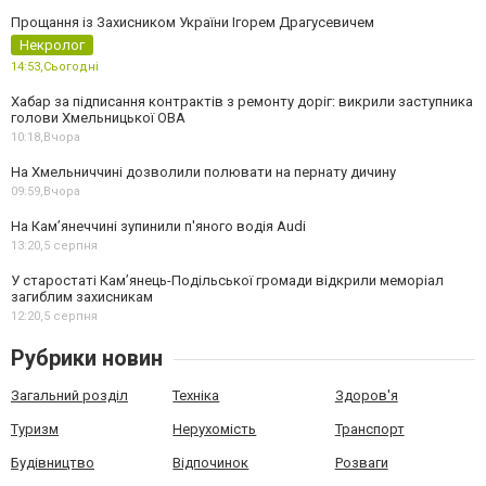
Прощання із Захисником України Ігорем Драгусевичем
Некролог
14:53,
Сьогодні
Хабар за підписання контрактів з ремонту доріг: викрили заступника
голови Хмельницької ОВА
10:18,
Вчора
На Хмельниччині дозволили полювати на пернату дичину
09:59,
Вчора
На Камʼянеччині зупинили п'яного водія Audi
13:20,
5 серпня
У старостаті Кам’янець-Подільської громади відкрили меморіал
загиблим захисникам
12:20,
5 серпня
Рубрики новин
Загальний розділ
Техніка
Здоров'я
Туризм
Нерухомість
Транспорт
Будівництво
Відпочинок
Розваги