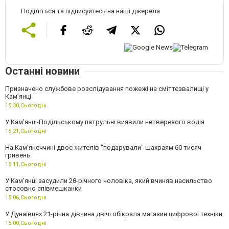
Поділіться та підписуйтесь на наші джерела
Останні новини
Призначено службове розслідування пожежі на сміттєзвалищі у
Кам’янці
15:30,
Сьогодні
У Кам’янці-Подільському патрульні виявили нетверезого водія
15:21,
Сьогодні
На Камʼянеччині двоє жителів "подарували" шахраям 60 тисяч
гривень
15:11,
Сьогодні
У Камʼянці засудили 28-річного чоловіка, який вчиняв насильство
стосовно співмешканки
15:06,
Сьогодні
У Дунаївцях 21-річна дівчина двічі обікрала магазин цифрової техніки
15:00,
Сьогодні