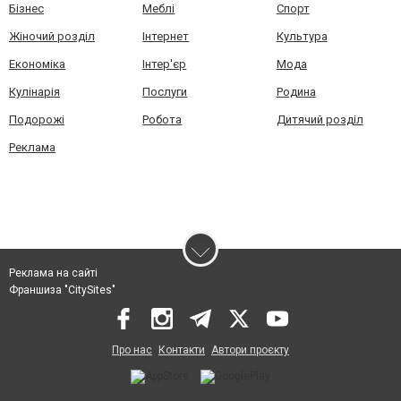
Бізнес
Меблі
Спорт
Жіночий розділ
Інтернет
Культура
Економіка
Інтер'єр
Мода
Кулінарія
Послуги
Родина
Подорожі
Робота
Дитячий розділ
Реклама
Реклама на сайті
Франшиза "CitySites"
Про нас
Контакти
Автори проєкту