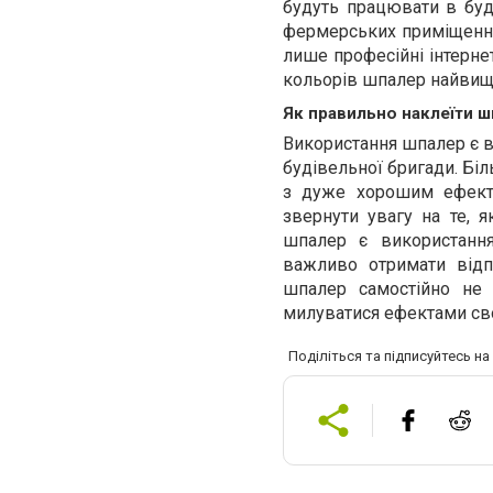
будуть працювати в будь-
фермерських приміщеннях
лише професійні інтернет
кольорів шпалер найвищо
Як правильно наклеїти 
Використання шпалер є в
будівельної бригади. Бі
з дуже хорошим ефекто
звернути увагу на те, 
шпалер є використанн
важливо отримати відп
шпалер самостійно не
милуватися ефектами сво
Поділіться та підписуйтесь н