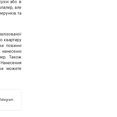
кухні або в
шпалер, але
зерунків та
іалізованої
сю квартиру
ви повинні
 нанесенні
ер. Також
 Нанесення
ви можете