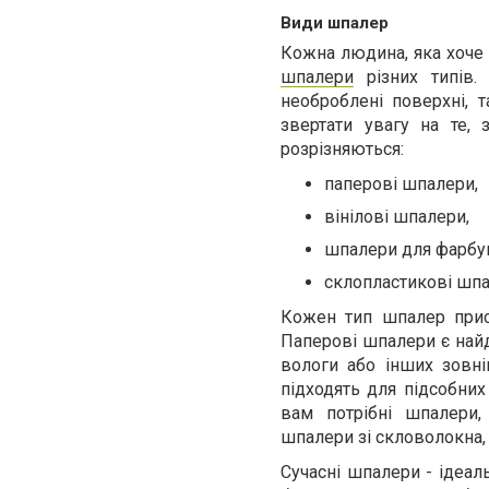
Види шпалер
Кожна людина, яка хоче н
шпалери
різних типів
необроблені поверхні, 
звертати увагу на те, 
розрізняються:
паперові шпалери,
вінілові шпалери,
шпалери для фарбу
склопластикові шпа
Кожен тип шпалер присв
Паперові шпалери є най
вологи або інших зовніш
підходять для підсобних
вам потрібні шпалери,
шпалери зі скловолокна,
Сучасні шпалери - ідеал