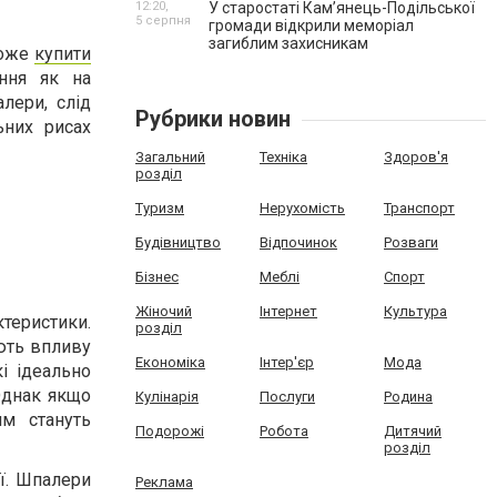
12:20,
У старостаті Кам’янець-Подільської
5 серпня
громади відкрили меморіал
загиблим захисникам
може
купити
ння як на
лери, слід
Рубрики новин
ьних рисах
Загальний
Техніка
Здоров'я
розділ
Туризм
Нерухомість
Транспорт
Будівництво
Відпочинок
Розваги
Бізнес
Меблі
Спорт
Жіночий
Інтернет
Культура
теристики.
розділ
ють впливу
Економіка
Інтер'єр
Мода
і ідеально
Однак якщо
Кулінарія
Послуги
Родина
ям стануть
Подорожі
Робота
Дитячий
розділ
ії. Шпалери
Реклама