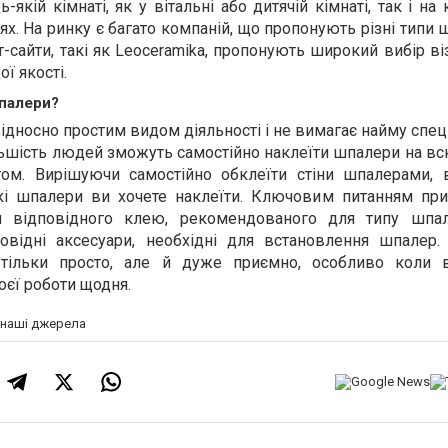
якій кімнаті, як у вітальні або дитячій кімнаті, так і на 
. На ринку є багато компаній, що пропонують різні типи 
-сайти, такі як Leoceramika, пропонують широкий вибір ві
ї якості.
шпалери?
ідносно простим видом діяльності і не вимагає найму спец
льшість людей зможуть самостійно наклеїти шпалери на в
м. Вирішуючи самостійно обклеїти стіни шпалерами, 
які шпалери ви хочете наклеїти. Ключовим питанням при
я відповідного клею, рекомендованого для типу шпал
овідні аксесуари, необхідні для встановлення шпалер.
 тільки просто, але й дуже приємно, особливо коли 
єї роботи щодня.
а наші джерела