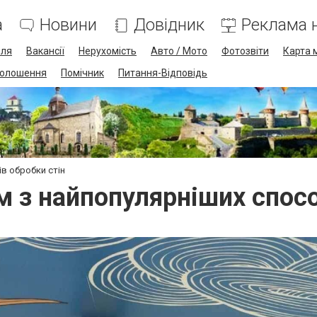
а
Новини
Довідник
Реклама н
лля
Вакансії
Нерухомість
Авто / Мото
Фотозвіти
Карта 
олошення
Помічник
Питання-Відповідь
в обробки стін
 з найпопулярніших спосо