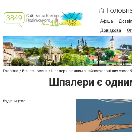
Головн
Афіша
Дозві
Довідкова
Ог
Головна
Бізнес новини
Шпалери є одним з найпопулярніших способі
Шпалери є одним
Будівництво