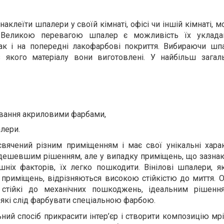
аклеїти шпалери у своїй кімнаті, офісі чи іншій кімнаті, 
. Великою перевагою шпалер є можливість їх уклада
так і на попередні лакофарбові покриття. Вибираючи шпа
з якого матеріалу вони виготовлені. У найбільш загал
вання акриловими фарбами,
лери.
ячений різним приміщенням і має свої унікальні харак
дешевшим рішенням, але у випадку приміщень, що зазна
ніх факторів, їх легко пошкодити. Вінілові шпалери, як
 приміщень, відрізняються високою стійкістю до миття. 
 стійкі до механічних пошкоджень, ідеальним рішенн
 які слід фарбувати спеціальною фарбою.
ьний спосіб прикрасити інтер’єр і створити композицію мр