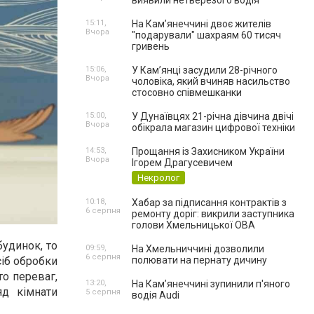
виявили нетверезого водія
15:11,
На Камʼянеччині двоє жителів
Вчора
"подарували" шахраям 60 тисяч
гривень
15:06,
У Камʼянці засудили 28-річного
Вчора
чоловіка, який вчиняв насильство
стосовно співмешканки
15:00,
У Дунаївцях 21-річна дівчина двічі
Вчора
обікрала магазин цифрової техніки
14:53,
Прощання із Захисником України
Вчора
Ігорем Драгусевичем
Некролог
10:18,
Хабар за підписання контрактів з
6 серпня
ремонту доріг: викрили заступника
голови Хмельницької ОВА
будинок, то
09:59,
На Хмельниччині дозволили
6 серпня
іб обробки
полювати на пернату дичину
то переваг,
13:20,
На Камʼянеччині зупинили п'яного
яд кімнати
5 серпня
водія Audi