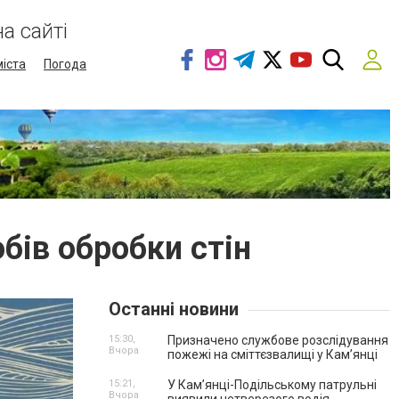
а сайті
міста
Погода
бів обробки стін
Останні новини
15:30,
Призначено службове розслідування
Вчора
пожежі на сміттєзвалищі у Кам’янці
15:21,
У Кам’янці-Подільському патрульні
Вчора