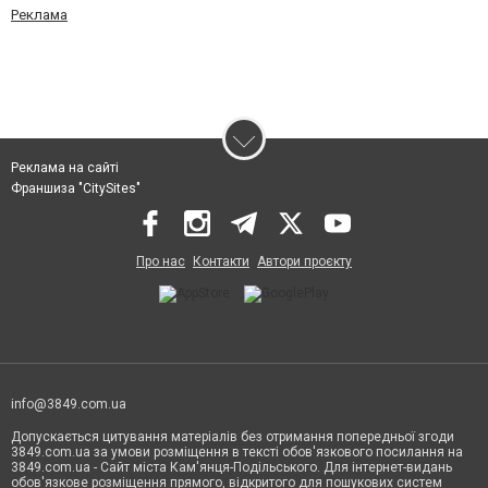
Реклама
Реклама на сайті
Франшиза "CitySites"
Про нас
Контакти
Автори проєкту
info@3849.com.ua
Допускається цитування матеріалів без отримання попередньої згоди
3849.com.ua за умови розміщення в тексті обов'язкового посилання на
3849.com.ua - Сайт міста Кам'янця-Подільського. Для інтернет-видань
обов'язкове розміщення прямого, відкритого для пошукових систем