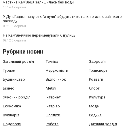
Частина Кам'янця залишилась без води
10:14,
4 серпня
У Дунаївцях планують "з нуля" збудувати котельню для освітнього
закладу
09:21,
3 серпня
На Камʼянеччині перейменували 6 вулиць
09:12,
3 серпня
Рубрики новин
Загальний розділ
Техніка
Здоров'я
Туризм
Нерухомість
Транспорт
Будівництво
Відпочинок
Розваги
Бізнес
Меблі
Спорт
Жіночий розділ
Інтернет
Культура
Економіка
Інтер'єр
Мода
Кулінарія
Послуги
Родина
Подорожі
Робота
Дитячий розділ