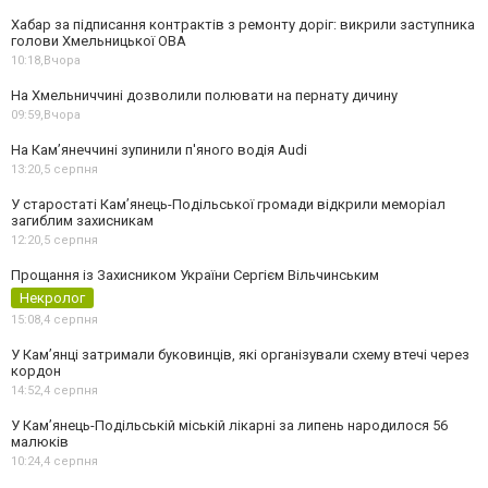
Хабар за підписання контрактів з ремонту доріг: викрили заступника
голови Хмельницької ОВА
10:18,
Вчора
На Хмельниччині дозволили полювати на пернату дичину
09:59,
Вчора
На Камʼянеччині зупинили п'яного водія Audi
13:20,
5 серпня
У старостаті Кам’янець-Подільської громади відкрили меморіал
загиблим захисникам
12:20,
5 серпня
Прощання із Захисником України Сергієм Вільчинським
Некролог
15:08,
4 серпня
У Кам’янці затримали буковинців, які організували схему втечі через
кордон
14:52,
4 серпня
У Кам’янець-Подільській міській лікарні за липень народилося 56
малюків
10:24,
4 серпня