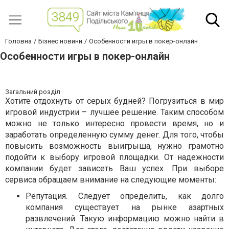
Головна
Бізнес новини
Особенности игры в покер-онлайн
Особенности игры в покер-онлайн
Загальний розділ
Хотите отдохнуть от серых будней? Погрузиться в мир
игровой индустрии – лучшее решение. Таким способом
можно не только интересно провести время, но и
заработать определенную сумму денег. Для того, чтобы
повысить возможность выигрыша, нужно грамотно
подойти к выбору игровой площадки. От надежности
компании будет зависеть Ваш успех. При выборе
сервиса обращаем внимание на следующие моменты:
Репутация. Следует определить, как долго
компания существует на рынке азартных
развлечений. Такую информацию можно найти в