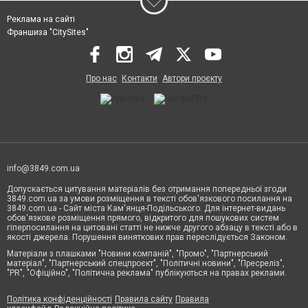
Реклама на сайті
Франшиза "CitySites"
Про нас
Контакти
Автори проєкту
info@3849.com.ua
Допускається цитування матеріалів без отримання попередньої згоди
3849.com.ua за умови розміщення в тексті обов'язкового посилання на
3849.com.ua - Сайт міста Кам'янця-Подільського. Для інтернет-видань
обов'язкове розміщення прямого, відкритого для пошукових систем
гіперпосилання на цитовані статті не нижче другого абзацу в тексті або в
якості джерела. Порушення виняткових прав переслідується Законом.
Матеріали з плашками "Новини компаній", "Промо", "Партнерський
матеріал", "Партнерський спецпроєкт", "Політичні новини", "Пресреліз",
"PR", "Офіційно", "Політична реклама" публікуються на правах реклами.
Політика конфіденційності
Правила сайту
Правила