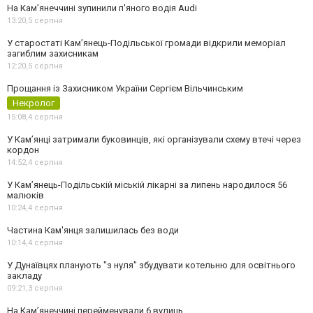
На Камʼянеччині зупинили п'яного водія Audi
13:20,
5 серпня
У старостаті Кам’янець-Подільської громади відкрили меморіал
загиблим захисникам
12:20,
5 серпня
Прощання із Захисником України Сергієм Вільчинським
Некролог
15:08,
4 серпня
У Кам’янці затримали буковинців, які організували схему втечі через
кордон
14:52,
4 серпня
У Кам’янець-Подільській міській лікарні за липень народилося 56
малюків
10:24,
4 серпня
Частина Кам'янця залишилась без води
10:14,
4 серпня
У Дунаївцях планують "з нуля" збудувати котельню для освітнього
закладу
09:21,
3 серпня
На Камʼянеччині перейменували 6 вулиць