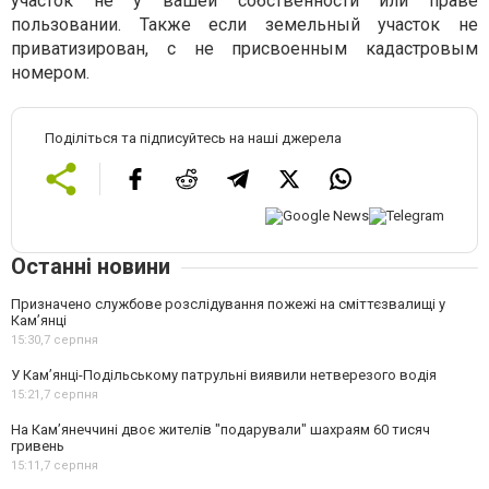
участок не у вашей собственности или праве
пользовании. Также если земельный участок не
приватизирован, с не присвоенным кадастровым
номером.
Поділіться та підписуйтесь на наші джерела
Останні новини
Призначено службове розслідування пожежі на сміттєзвалищі у
Кам’янці
15:30,
7 серпня
У Кам’янці-Подільському патрульні виявили нетверезого водія
15:21,
7 серпня
На Камʼянеччині двоє жителів "подарували" шахраям 60 тисяч
гривень
15:11,
7 серпня