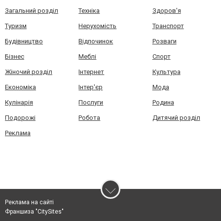
Загальний розділ
Техніка
Здоров'я
Туризм
Нерухомість
Транспорт
Будівництво
Відпочинок
Розваги
Бізнес
Меблі
Спорт
Жіночий розділ
Інтернет
Культура
Економіка
Інтер'єр
Мода
Кулінарія
Послуги
Родина
Подорожі
Робота
Дитячий розділ
Реклама
Реклама на сайті
Франшиза "CitySites"