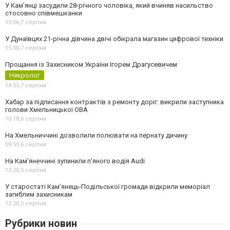
У Камʼянці засудили 28-річного чоловіка, який вчиняв насильство
стосовно співмешканки
15:06,
7 серпня
У Дунаївцях 21-річна дівчина двічі обікрала магазин цифрової техніки
15:00,
7 серпня
Прощання із Захисником України Ігорем Драгусевичем
Некролог
14:53,
7 серпня
Хабар за підписання контрактів з ремонту доріг: викрили заступника
голови Хмельницької ОВА
10:18,
6 серпня
На Хмельниччині дозволили полювати на пернату дичину
09:59,
6 серпня
На Камʼянеччині зупинили п'яного водія Audi
13:20,
5 серпня
У старостаті Кам’янець-Подільської громади відкрили меморіал
загиблим захисникам
12:20,
5 серпня
Рубрики новин