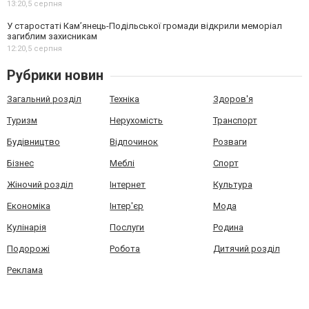
13:20,
5 серпня
У старостаті Кам’янець-Подільської громади відкрили меморіал
загиблим захисникам
12:20,
5 серпня
Рубрики новин
Загальний розділ
Техніка
Здоров'я
Туризм
Нерухомість
Транспорт
Будівництво
Відпочинок
Розваги
Бізнес
Меблі
Спорт
Жіночий розділ
Інтернет
Культура
Економіка
Інтер'єр
Мода
Кулінарія
Послуги
Родина
Подорожі
Робота
Дитячий розділ
Реклама