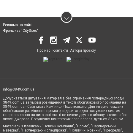
Реклама на сайті
Франшиза "CitySites"
Про нас
Контакти
Автори проєкту
info@3849.com.ua
Допускається цитування матеріалів без отримання попередньої згоди
3849.com.ua за умови розміщення в тексті обов'язкового посилання на
3849.com.ua - Сайт міста Кам'янця-Подільського. Для інтернет-видань
обов'язкове розміщення прямого, відкритого для пошукових систем
гіперпосилання на цитовані статті не нижче другого абзацу в тексті або в
якості джерела. Порушення виняткових прав переслідується Законом.
Матеріали з плашками "Новини компаній", "Промо", "Партнерський
матеріал", "Партнерський спецпроєкт", "Політичні новини", "Пресреліз",