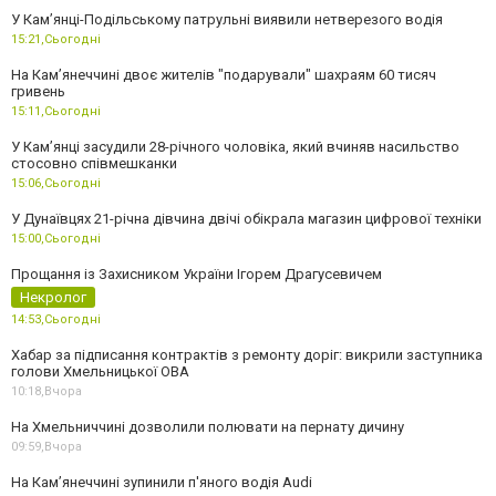
У Кам’янці-Подільському патрульні виявили нетверезого водія
15:21,
Сьогодні
На Камʼянеччині двоє жителів "подарували" шахраям 60 тисяч
гривень
15:11,
Сьогодні
У Камʼянці засудили 28-річного чоловіка, який вчиняв насильство
стосовно співмешканки
15:06,
Сьогодні
У Дунаївцях 21-річна дівчина двічі обікрала магазин цифрової техніки
15:00,
Сьогодні
Прощання із Захисником України Ігорем Драгусевичем
Некролог
14:53,
Сьогодні
Хабар за підписання контрактів з ремонту доріг: викрили заступника
голови Хмельницької ОВА
10:18,
Вчора
На Хмельниччині дозволили полювати на пернату дичину
09:59,
Вчора
На Камʼянеччині зупинили п'яного водія Audi