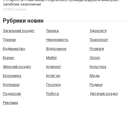
загиблим захисникам
12:20,
5 серпня
Рубрики новин
Загальний розділ
Техніка
Здоров'я
Туризм
Нерухомість
Транспорт
Будівництво
Відпочинок
Розваги
Бізнес
Меблі
Спорт
Жіночий розділ
Інтернет
Культура
Економіка
Інтер'єр
Мода
Кулінарія
Послуги
Родина
Подорожі
Робота
Дитячий розділ
Реклама