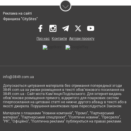
Реклама на сайті
Франшиза "CitySites"
Про нас
Контакти
Автори проєкту
info@3849.com.ua
Допускається цитування матеріалів без отримання попередньої згоди
3849.com.ua за умови розміщення в тексті обов'язкового посилання на
3849.com.ua - Сайт міста Кам'янця-Подільського. Для інтернет-видань
обов'язкове розміщення прямого, відкритого для пошукових систем
гіперпосилання на цитовані статті не нижче другого абзацу в тексті або в
якості джерела. Порушення виняткових прав переслідується Законом.
Матеріали з плашками "Новини компаній", "Промо", "Партнерський
матеріал", "Партнерський спецпроєкт", "Політичні новини", "Пресреліз",
"PR", "Офіційно", "Політична реклама" публікуються на правах реклами.