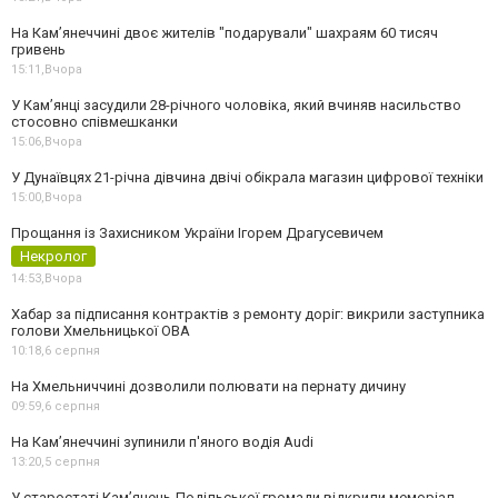
На Камʼянеччині двоє жителів "подарували" шахраям 60 тисяч
гривень
15:11,
Вчора
У Камʼянці засудили 28-річного чоловіка, який вчиняв насильство
стосовно співмешканки
15:06,
Вчора
У Дунаївцях 21-річна дівчина двічі обікрала магазин цифрової техніки
15:00,
Вчора
Прощання із Захисником України Ігорем Драгусевичем
Некролог
14:53,
Вчора
Хабар за підписання контрактів з ремонту доріг: викрили заступника
голови Хмельницької ОВА
10:18,
6 серпня
На Хмельниччині дозволили полювати на пернату дичину
09:59,
6 серпня
На Камʼянеччині зупинили п'яного водія Audi
13:20,
5 серпня
У старостаті Кам’янець-Подільської громади відкрили меморіал