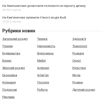
На Хмельниччині дозволили полювати на пернату дичину
09:59,
6 серпня
На Камʼянеччині зупинили п'яного водія Audi
13:20,
5 серпня
Рубрики новин
Загальний розділ
Техніка
Здоров'я
Туризм
Нерухомість
Транспорт
Будівництво
Відпочинок
Розваги
Бізнес
Меблі
Спорт
Жіночий розділ
Інтернет
Культура
Економіка
Інтер'єр
Мода
Кулінарія
Послуги
Родина
Подорожі
Робота
Дитячий розділ
Реклама