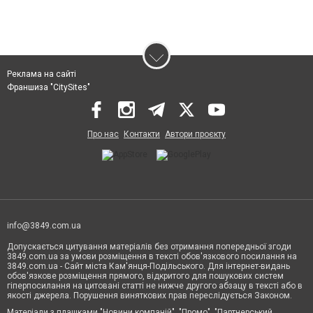
Реклама на сайті
Франшиза "CitySites"
Про нас
Контакти
Автори проєкту
info@3849.com.ua
Допускається цитування матеріалів без отримання попередньої згоди
3849.com.ua за умови розміщення в тексті обов'язкового посилання на
3849.com.ua - Сайт міста Кам'янця-Подільського. Для інтернет-видань
обов'язкове розміщення прямого, відкритого для пошукових систем
гіперпосилання на цитовані статті не нижче другого абзацу в тексті або в
якості джерела. Порушення виняткових прав переслідується Законом.
Матеріали з плашками "Новини компаній", "Промо", "Партнерський