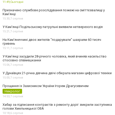
11:49,
Сьогодні
Призначено службове розслідування пожежі на сміттєзвалищі у
Кам’янці
15:30,
7 серпня
У Кам’янці-Подільському патрульні виявили нетверезого водія
15:21,
7 серпня
На Камʼянеччині двоє жителів "подарували" шахраям 60 тисяч
гривень
15:11,
7 серпня
У Камʼянці засудили 28-річного чоловіка, який вчиняв насильство
стосовно співмешканки
15:06,
7 серпня
У Дунаївцях 21-річна дівчина двічі обікрала магазин цифрової техніки
15:00,
7 серпня
Прощання із Захисником України Ігорем Драгусевичем
Некролог
14:53,
7 серпня
Хабар за підписання контрактів з ремонту доріг: викрили заступника
голови Хмельницької ОВА
10:18,
6 серпня