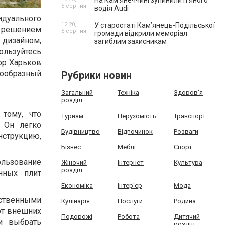
На Камʼянеччині зупинили п'яного
5 серпня
водія Audi
идуального
12:20,
У старостаті Кам’янець-Подільської
м решением
5 серпня
громади відкрили меморіал
 дизайном,
загиблим захисникам
льзуйтесь
ор Харьков
нообразный
Рубрики новин
Загальний
Техніка
Здоров'я
розділ
 тому, что
Туризм
Нерухомість
Транспорт
. Он легко
Будівництво
Відпочинок
Розваги
нструкцию,
Бізнес
Меблі
Спорт
льзование
Жіночий
Інтернет
Культура
розділ
нных плит
Економіка
Інтер'єр
Мода
твенными
Кулінарія
Послуги
Родина
от внешних
Подорожі
Робота
Дитячий
и выбрать
розділ