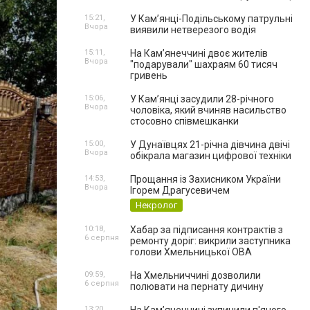
15:21,
У Кам’янці-Подільському патрульні
Вчора
виявили нетверезого водія
15:11,
На Камʼянеччині двоє жителів
Вчора
"подарували" шахраям 60 тисяч
гривень
15:06,
У Камʼянці засудили 28-річного
Вчора
чоловіка, який вчиняв насильство
стосовно співмешканки
15:00,
У Дунаївцях 21-річна дівчина двічі
Вчора
обікрала магазин цифрової техніки
14:53,
Прощання із Захисником України
Вчора
Ігорем Драгусевичем
Некролог
10:18,
Хабар за підписання контрактів з
6 серпня
ремонту доріг: викрили заступника
голови Хмельницької ОВА
09:59,
На Хмельниччині дозволили
6 серпня
полювати на пернату дичину
13:20,