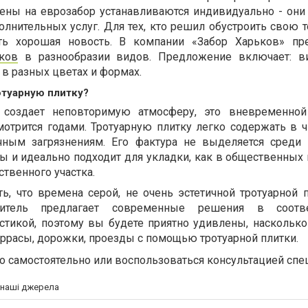
ены на еврозабор устанавливаются индивидуально - они 
олнительных услуг. Для тех, кто решил обустроить свою 
сть хорошая новость. В компании «Забор Харьков» пр
ков
в разнообразии видов. Предложение включает: ви
в разных цветах и формах.
отуарную плитку?
а создает неповторимую атмосферу, это вневременной
отрится годами. Тротуарную плитку легко содержать в чи
чным загрязнениям. Его фактура не выделяется среди
ы и идеально подходит для укладки, как в общественных м
ственного участка.
ть, что времена серой, не очень эстетичной тротуарной 
дитель предлагает современные решения в соотв
стикой, поэтому вы будете приятно удивлены, насколько
ррасы, дорожки, проезды с помощью тротуарной плитки.
 самостоятельно или воспользоваться консультацией спе
а наші джерела