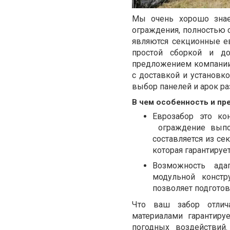
Мы очень хорошо знае
ограждения, полностью
являются секционные
е
простой сборкой и до
предложением компании
с доставкой и установк
выбор панелей и арок ра
В чем особенность и пр
Еврозабор это кон
ограждение выпо
составляется из с
которая гарантируе
Возможность ада
модульной констр
позволяет подготов
Что ваш забор отлич
материалами
гарантиру
погодных воздействий