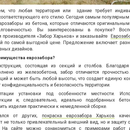
м, что любая территория или
здание требует индив
 соответствующего его стилю. Сегодня самым популярны
вро
заборы из бетона, которые отличаются оригинальным
лговечностью. Вы заинтересованы в покупке? Воспо
 производителя «Забор Харьков» и заказывайте
Еврозаб
ой по самой выгодной цене. Предложение включает: раз
зных дизайнов.
еимущества еврозабора?
струкция, состоящая из секций и столбов. Благодаря
лнено из железобетона, забор отличается прочностью
екций и может быть любой высоты, что создает единую ко
т конфиденциальность и безопасность территории.
птации установки под особенности местности. Испо
укции и, следовательно, идеально подобранных бето
ить изделия практически к немедленной сборке.
ался от других,
покраска еврозабора Харьков
качес
ет не только привлекательный внешний вид, но и защиту 
. На сайте можно ознакомиться с примерами работ 