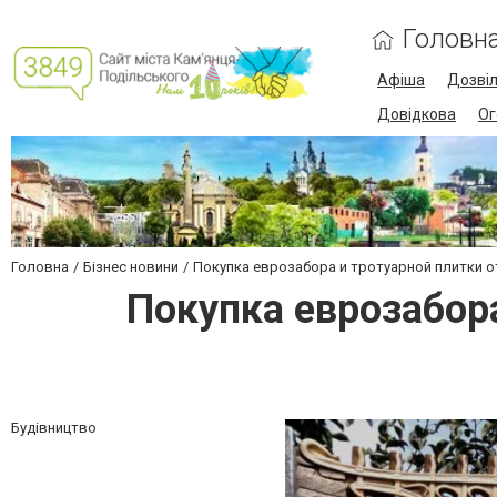
Головн
Афіша
Дозві
Довідкова
Ог
Головна
Бізнес новини
Покупка еврозабора и тротуарной плитки 
Покупка еврозабор
Будівництво