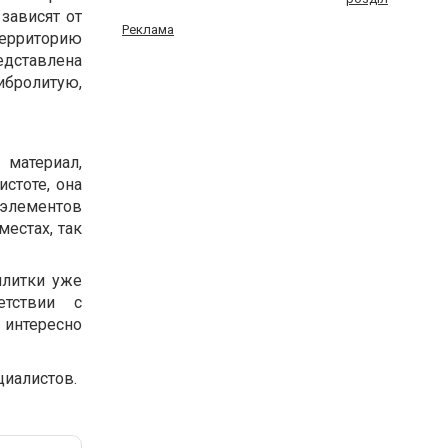
зависят от
Реклама
территорию
едставлена
бролитую,
 материал,
стоте, она
 элементов
естах, так
плитки уже
етствии с
 интересно
циалистов.