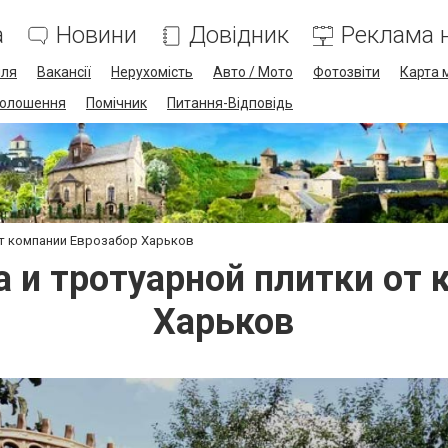
а
Новини
Довідник
Реклама н
лля
Вакансії
Нерухомість
Авто / Мото
Фотозвіти
Карта 
олошення
Помічник
Питання-Відповідь
от компании Еврозабор Харьков
а и тротуарной плитки от 
Харьков