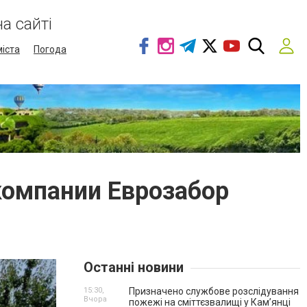
а сайті
міста
Погода
компании Еврозабор
Останні новини
15:30,
Призначено службове розслідування
Вчора
пожежі на сміттєзвалищі у Кам’янці