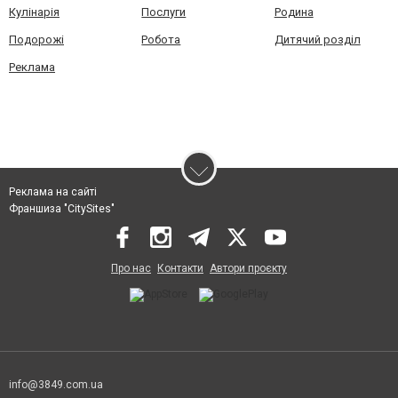
Кулінарія
Послуги
Родина
Подорожі
Робота
Дитячий розділ
Реклама
Реклама на сайті
Франшиза "CitySites"
Про нас
Контакти
Автори проєкту
info@3849.com.ua