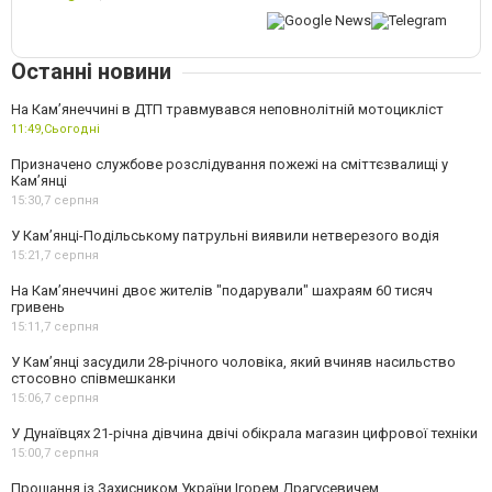
Останні новини
На Кам’янеччині в ДТП травмувався неповнолітній мотоцикліст
11:49,
Сьогодні
Призначено службове розслідування пожежі на сміттєзвалищі у
Кам’янці
15:30,
7 серпня
У Кам’янці-Подільському патрульні виявили нетверезого водія
15:21,
7 серпня
На Камʼянеччині двоє жителів "подарували" шахраям 60 тисяч
гривень
15:11,
7 серпня
У Камʼянці засудили 28-річного чоловіка, який вчиняв насильство
стосовно співмешканки
15:06,
7 серпня
У Дунаївцях 21-річна дівчина двічі обікрала магазин цифрової техніки
15:00,
7 серпня
Прощання із Захисником України Ігорем Драгусевичем