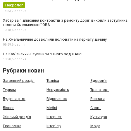
Некролог
14:53,
7 серпня
Хабар за підписання контрактів з ремонту доріг: викрили заступника
голови Хмельницької ОВА
10:18,
6 серпня
На Хмельниччині дозволили полювати на пернату дичину
09:59,
6 серпня
На Камʼянеччині зупинили п'яного водія Audi
13:20,
5 серпня
Рубрики новин
Загальний розділ
Техніка
Здоров'я
Туризм
Нерухомість
Транспорт
Будівництво
Відпочинок
Розваги
Бізнес
Меблі
Спорт
Жіночий розділ
Інтернет
Культура
Економіка
Інтер'єр
Мода