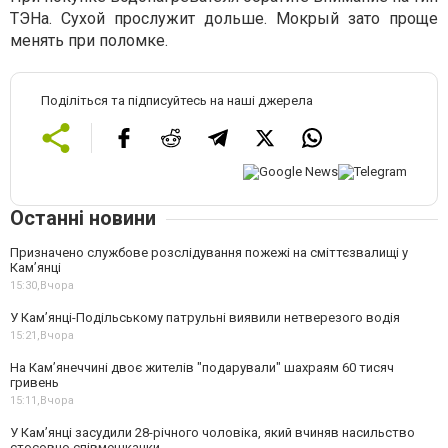
ТЭНа. Сухой прослужит дольше. Мокрый зато проще
менять при поломке.
Поділіться та підписуйтесь на наші джерела
Останні новини
Призначено службове розслідування пожежі на сміттєзвалищі у
Кам’янці
15:30,
Вчора
У Кам’янці-Подільському патрульні виявили нетверезого водія
15:21,
Вчора
На Камʼянеччині двоє жителів "подарували" шахраям 60 тисяч
гривень
15:11,
Вчора
У Камʼянці засудили 28-річного чоловіка, який вчиняв насильство
стосовно співмешканки