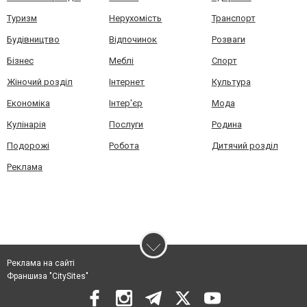
Туризм
Нерухомість
Транспорт
Будівництво
Відпочинок
Розваги
Бізнес
Меблі
Спорт
Жіночий розділ
Інтернет
Культура
Економіка
Інтер'єр
Мода
Кулінарія
Послуги
Родина
Подорожі
Робота
Дитячий розділ
Реклама
Реклама на сайті
Франшиза "CitySites"