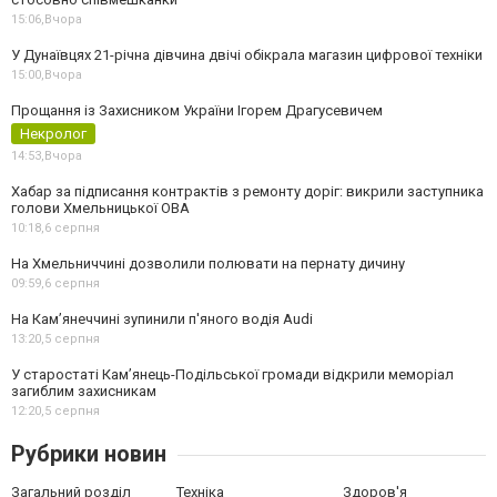
15:06,
Вчора
У Дунаївцях 21-річна дівчина двічі обікрала магазин цифрової техніки
15:00,
Вчора
Прощання із Захисником України Ігорем Драгусевичем
Некролог
14:53,
Вчора
Хабар за підписання контрактів з ремонту доріг: викрили заступника
голови Хмельницької ОВА
10:18,
6 серпня
На Хмельниччині дозволили полювати на пернату дичину
09:59,
6 серпня
На Камʼянеччині зупинили п'яного водія Audi
13:20,
5 серпня
У старостаті Кам’янець-Подільської громади відкрили меморіал
загиблим захисникам
12:20,
5 серпня
Рубрики новин
Загальний розділ
Техніка
Здоров'я