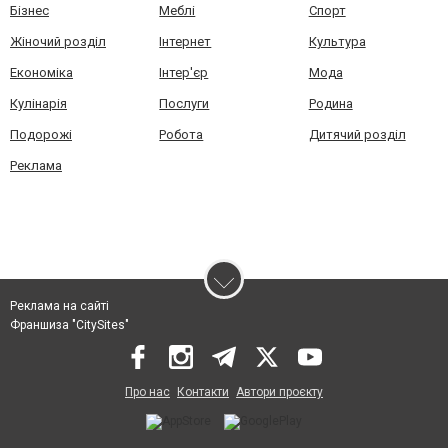
Бізнес
Меблі
Спорт
Жіночий розділ
Інтернет
Культура
Економіка
Інтер'єр
Мода
Кулінарія
Послуги
Родина
Подорожі
Робота
Дитячий розділ
Реклама
Реклама на сайті
Франшиза "CitySites"
Про нас
Контакти
Автори проєкту