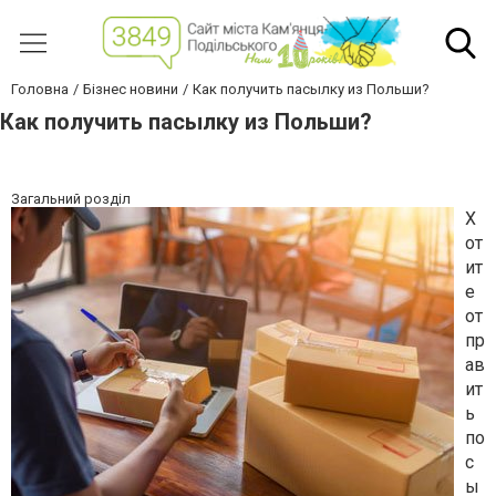
Головна
Бізнес новини
Как получить пасылку из Польши?
Как получить пасылку из Польши?
Загальний розділ
Х
от
ит
е
от
пр
ав
ит
ь
по
с
ы