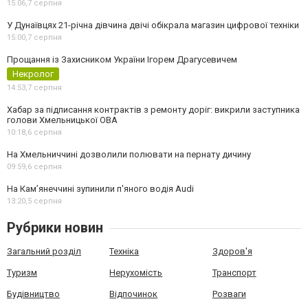
15:06,
7 серпня
У Дунаївцях 21-річна дівчина двічі обікрала магазин цифрової техніки
15:00,
7 серпня
Прощання із Захисником України Ігорем Драгусевичем
Некролог
14:53,
7 серпня
Хабар за підписання контрактів з ремонту доріг: викрили заступника
голови Хмельницької ОВА
10:18,
6 серпня
На Хмельниччині дозволили полювати на пернату дичину
09:59,
6 серпня
На Камʼянеччині зупинили п'яного водія Audi
13:20,
5 серпня
Рубрики новин
Загальний розділ
Техніка
Здоров'я
Туризм
Нерухомість
Транспорт
Будівництво
Відпочинок
Розваги