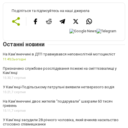
Поділіться та підписуйтесь на наші джерела
Останні новини
На Кам’янеччині в ДТП травмувався неповнолітній мотоцикліст
11:49,
Сьогодні
Призначено службове розслідування пожежі на сміттєзвалищі у
Кам’янці
15:30,
7 серпня
У Кам’янці-Подільському патрульні виявили нетверезого водія
15:21,
7 серпня
На Камʼянеччині двоє жителів "подарували" шахраям 60 тисяч
гривень
15:11,
7 серпня
У Камʼянці засудили 28-річного чоловіка, який вчиняв насильство
стосовно співмешканки