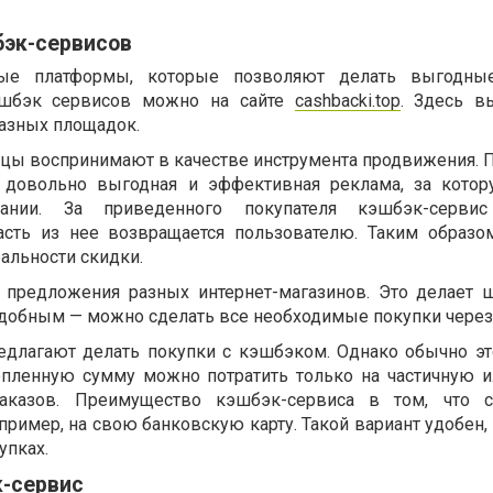
эк-сервисов
ые платформы, которые позволяют делать выгодные
эшбэк сервисов можно на сайте
cashbacki.top
. Здесь в
азных площадок.
цы воспринимают в качестве инструмента продвижения. 
 довольно выгодная и эффективная реклама, за кото
ании. За приведенного покупателя кэшбэк-сервис
асть из нее возвращается пользователю. Таким образо
альности скидки.
 предложения разных интернет-магазинов. Это делает 
удобным — можно сделать все необходимые покупки через 
едлагают делать покупки с кэшбэком. Однако обычно эт
копленную сумму можно потратить только на частичную 
аказов. Преимущество кэшбэк-сервиса в том, что с
пример, на свою банковскую карту. Такой вариант удобен,
упках.
к-сервис