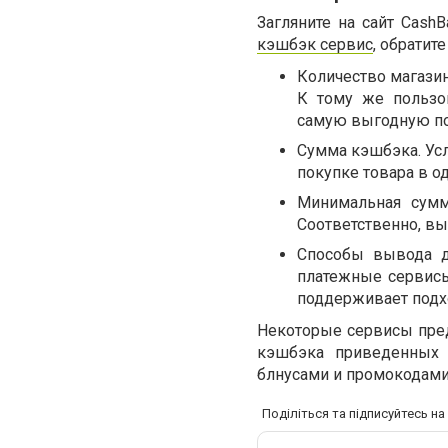
Загляните на сайт Cash
кэшбэк сервис
, обрати
Количество магази
К тому же пользо
самую выгодную по
Сумма кэшбэка. Ус
покупке товара в о
Минимальная сумм
Соответственно, вы
Способы вывода д
платежные сервисы
поддерживает подх
Некоторые сервисы пре
кэшбэка приведенных п
блнусами и промокодами
Поділіться та підписуйтесь н