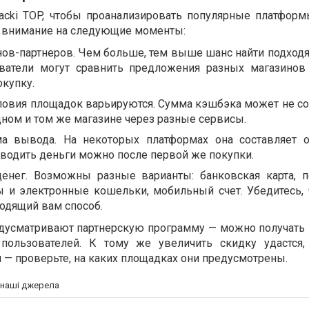
Backi TOP, чтобы проанализировать популярные платфор
те внимание на следующие моменты:
нов-партнеров. Чем больше, тем выше шанс найти подходя
ватели могут сравнить предложения разных магазинов
купку.
ловия площадок варьируются. Сумма кэшбэка может не со
дном и том же магазине через разные сервисы.
а вывода. На некоторых платформах она составляет о
водить деньги можно после первой же покупки.
енег. Возможны разные варианты: банковская карта, 
 и электронные кошельки, мобильный счет. Убедитесь, 
одящий вам способ.
дусматривают партнерскую программу — можно получать 
ользователей. К тому же увеличить скидку удастся,
 — проверьте, на каких площадках они предусмотрены.
а наші джерела