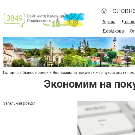
Головн
Афіша
Дозві
Довідкова
Ог
Головна
Бізнес новини
Экономим на покупках: что нужно знать пр
Экономим на поку
Загальний розділ