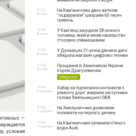
виявили нетверезого водія
15:11,
На Камʼянеччині двоє жителів
Вчора
"подарували" шахраям 60 тисяч
гривень
15:06,
У Камʼянці засудили 28-річного
Вчора
чоловіка, який вчиняв насильство
стосовно співмешканки
15:00,
У Дунаївцях 21-річна дівчина двічі
Вчора
обікрала магазин цифрової техніки
14:53,
Прощання із Захисником України
Вчора
Ігорем Драгусевичем
Некролог
10:18,
Хабар за підписання контрактів з
6 серпня
ремонту доріг: викрили заступника
голови Хмельницької ОВА
09:59,
На Хмельниччині дозволили
6 серпня
полювати на пернату дичину
ективных —
13:20,
На Камʼянеччині зупинили п'яного
звращается
5 серпня
водія Audi
р, условия