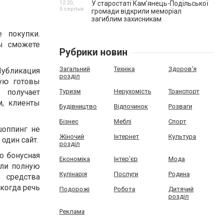
12:20,
У старостаті Кам’янець-Подільської
5 серпня
громади відкрили меморіал
загиблим захисникам
 покупки.
ы сможете
Рубрики новин
Загальний
Техніка
Здоров'я
Публикация
розділ
рую готовы
 получает
Туризм
Нерухомість
Транспорт
м, клиенты
Будівництво
Відпочинок
Розваги
Бізнес
Меблі
Спорт
шоппинг не
Жіночий
Інтернет
Культура
один сайт.
розділ
о бонусная
Економіка
Інтер'єр
Мода
или полную
Кулінарія
Послуги
Родина
 средства
 когда речь
Подорожі
Робота
Дитячий
розділ
Реклама