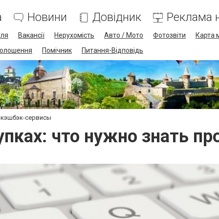
а
Новини
Довідник
Реклама н
лля
Вакансії
Нерухомість
Авто / Мото
Фотозвіти
Карта 
олошення
Помічник
Питання-Відповідь
о кэшбэк-сервисы
пках: что нужно знать п