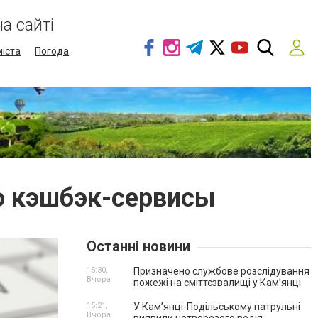
а сайті
міста
Погода
ро кэшбэк-сервисы
Останні новини
15:30,
Призначено службове розслідування
Вчора
пожежі на сміттєзвалищі у Кам’янці
15:21,
У Кам’янці-Подільському патрульні
Вчора