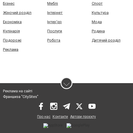
Бізнес
Меблі
Спорт
Жіночий розділ
Інтернет
Культура
Економіка
Інтер'єр
Мода
Кулінарія
Послуги
Родина
Подорожі
Робота
Дитячий розділ
Реклама
Реклама на сайті
Франшиза "CitySites"
Про нас
Контакти
Автори проєкту