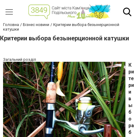
Головна
Бізнес новини
Критерии выбора безынерционной
катушки
Критерии выбора безынерционной катушки
Загальний розділ
К
ри
те
ри
и
в
ы
б
о
ра
б