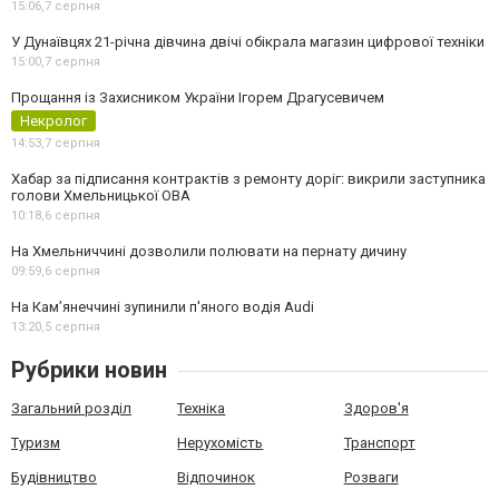
15:06,
7 серпня
У Дунаївцях 21-річна дівчина двічі обікрала магазин цифрової техніки
15:00,
7 серпня
Прощання із Захисником України Ігорем Драгусевичем
Некролог
14:53,
7 серпня
Хабар за підписання контрактів з ремонту доріг: викрили заступника
голови Хмельницької ОВА
10:18,
6 серпня
На Хмельниччині дозволили полювати на пернату дичину
09:59,
6 серпня
На Камʼянеччині зупинили п'яного водія Audi
13:20,
5 серпня
Рубрики новин
Загальний розділ
Техніка
Здоров'я
Туризм
Нерухомість
Транспорт
Будівництво
Відпочинок
Розваги