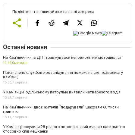
Поділіться та підписуйтесь на наші джерела
Останні новини
На Кам’янеччині в ДТП травмувався неповнолітній мотоцикліст
11:49,
Сьогодні
Призначено службове розслідування пожежі на сміттєзвалищі у
Кам’янці
15:30,
7 серпня
У Кам’янці-Подільському патрульні виявили нетверезого водія
15:21,
7 серпня
На Камʼянеччині двоє жителів "подарували" шахраям 60 тисяч
гривень
15:11,
7 серпня
У Камʼянці засудили 28-річного чоловіка, який вчиняв насильство
стосовно співмешканки