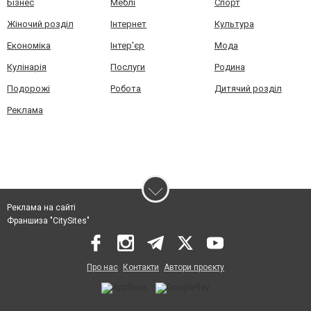
Бізнес
Меблі
Спорт
Жіночий розділ
Інтернет
Культура
Економіка
Інтер'єр
Мода
Кулінарія
Послуги
Родина
Подорожі
Робота
Дитячий розділ
Реклама
Реклама на сайті
Франшиза "CitySites"
Про нас
Контакти
Автори проєкту