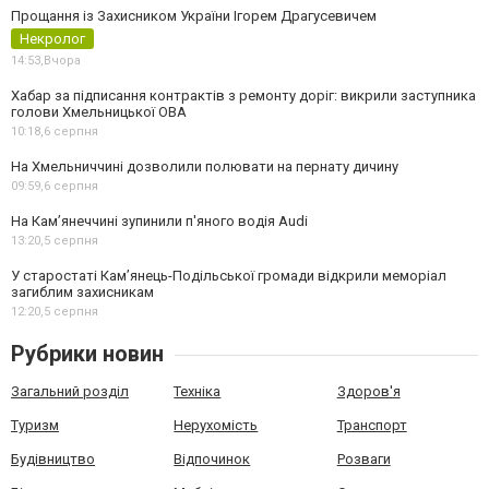
Прощання із Захисником України Ігорем Драгусевичем
Некролог
14:53,
Вчора
Хабар за підписання контрактів з ремонту доріг: викрили заступника
голови Хмельницької ОВА
10:18,
6 серпня
На Хмельниччині дозволили полювати на пернату дичину
09:59,
6 серпня
На Камʼянеччині зупинили п'яного водія Audi
13:20,
5 серпня
У старостаті Кам’янець-Подільської громади відкрили меморіал
загиблим захисникам
12:20,
5 серпня
Рубрики новин
Загальний розділ
Техніка
Здоров'я
Туризм
Нерухомість
Транспорт
Будівництво
Відпочинок
Розваги