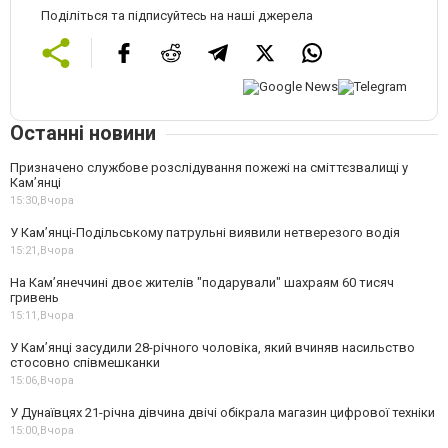
Поділіться та підписуйтесь на наші джерела
Останні новини
Призначено службове розслідування пожежі на сміттєзвалищі у
Кам’янці
15:30,
Вчора
У Кам’янці-Подільському патрульні виявили нетверезого водія
15:21,
Вчора
На Камʼянеччині двоє жителів "подарували" шахраям 60 тисяч
гривень
15:11,
Вчора
У Камʼянці засудили 28-річного чоловіка, який вчиняв насильство
стосовно співмешканки
15:06,
Вчора
У Дунаївцях 21-річна дівчина двічі обікрала магазин цифрової техніки
15:00,
Вчора