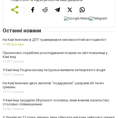
Останні новини
На Кам’янеччині в ДТП травмувався неповнолітній мотоцикліст
11:49,
Сьогодні
Призначено службове розслідування пожежі на сміттєзвалищі у
Кам’янці
15:30,
7 серпня
У Кам’янці-Подільському патрульні виявили нетверезого водія
15:21,
7 серпня
На Камʼянеччині двоє жителів "подарували" шахраям 60 тисяч
гривень
15:11,
7 серпня
У Камʼянці засудили 28-річного чоловіка, який вчиняв насильство
стосовно співмешканки
15:06,
7 серпня
У Дунаївцях 21-річна дівчина двічі обікрала магазин цифрової техніки