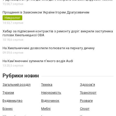
15:00,
7 серпня
Прощання із Захисником України Ігорем Драгусевичем
Некролог
14:53,
7 серпня
Хабар за підписання контрактів з ремонту доріг: викрили заступника
голови Хмельницької ОВА
10:18,
6 серпня
На Хмельниччині дозволили полювати на пернату дичину
09:59,
6 серпня
На Камʼянеччині зупинили п'яного водія Audi
13:20,
5 серпня
Рубрики новин
Загальний розділ
Техніка
Здоров'я
Туризм
Нерухомість
Транспорт
Будівництво
Відпочинок
Розваги
Бізнес
Меблі
Спорт