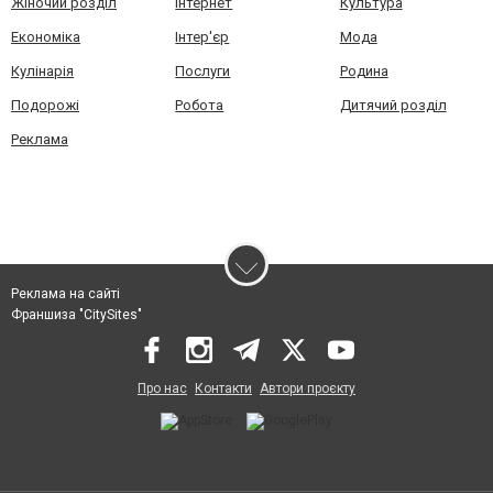
Жіночий розділ
Інтернет
Культура
Економіка
Інтер'єр
Мода
Кулінарія
Послуги
Родина
Подорожі
Робота
Дитячий розділ
Реклама
Реклама на сайті
Франшиза "CitySites"
Про нас
Контакти
Автори проєкту