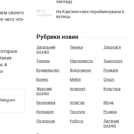
закладу
09:12,
На Камʼянеччині перейменували 6
ием своего
3 серпня
вулиць
е чего что-
Рубрики новин
Загальний
Техніка
Здоров'я
которые
розділ
таких
Туризм
Нерухомість
Транспорт
, в
Будівництво
Відпочинок
Розваги
ы.
Бізнес
Меблі
Спорт
Жіночий
Інтернет
Культура
розділ
Економіка
Інтер'єр
Мода
Кулінарія
Послуги
Родина
Подорожі
Робота
Дитячий
розділ