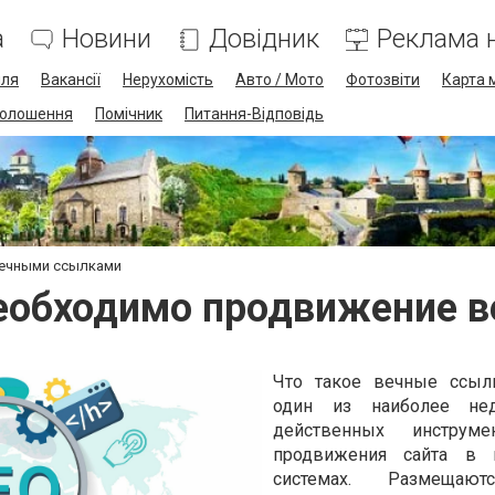
а
Новини
Довідник
Реклама н
лля
Вакансії
Нерухомість
Авто / Мото
Фотозвіти
Карта 
олошення
Помічник
Питання-Відповідь
вечными ссылками
необходимо продвижение
Что такое вечные ссыл
один из наиболее не
действенных инструм
продвижения сайта в 
системах. Размещают