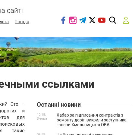
а сайті
міста
Погода
 вечными ссылками
Останні новини
ки? Это –
дорогих и
10:18,
Хабар за підписання контрактів з
ентов для
Вчора
ремонту доріг: викрили заступника
поисковых
голови Хмельницької ОВА
ся такие
09:59,