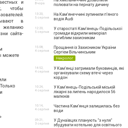
На Хмельниччині дозволили
вестных и
Вчора
полювати на пернату дичину
ах, чтобы
зователей.
13:20,
На Камʼянеччині зупинили п'яного
5 серпня
водія Audi
сывают в
о желанию
12:20,
У старостаті Кам’янець-Подільської
5 серпня
зни сайта-
громади відкрили меморіал
загиблим захисникам
15:08,
Прощання із Захисником України
м
4 серпня
Сергієм Вільчинським
вы можете
Некролог
14:52,
У Кам’янці затримали буковинців, які
4 серпня
організували схему втечі через
кордон
или
 Только
10:24,
У Кам’янець-Подільській міській
4 серпня
и
лікарні за липень народилося 56
малюків
10:14,
Частина Кам'янця залишилась без
4 серпня
води
ь
09:21,
У Дунаївцях планують "з нуля"
3 серпня
збудувати котельню для освітнього