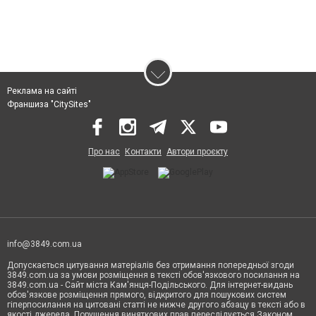
Реклама на сайті
Франшиза "CitySites"
Про нас
Контакти
Автори проєкту
info@3849.com.ua
Допускається цитування матеріалів без отримання попередньої згоди
3849.com.ua за умови розміщення в тексті обов'язкового посилання на
3849.com.ua - Сайт міста Кам'янця-Подільського. Для інтернет-видань
обов'язкове розміщення прямого, відкритого для пошукових систем
гіперпосилання на цитовані статті не нижче другого абзацу в тексті або в
якості джерела. Порушення виняткових прав переслідується Законом.