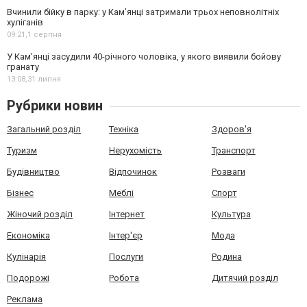
Вчинили бійку в парку: у Кам’янці затримали трьох неповнолітніх
хуліганів
09:21,
1 серпня
У Камʼянці засудили 40-річного чоловіка, у якого виявили бойову
гранату
13:08,
31 липня
Рубрики новин
Загальний розділ
Техніка
Здоров'я
Туризм
Нерухомість
Транспорт
Будівництво
Відпочинок
Розваги
Бізнес
Меблі
Спорт
Жіночий розділ
Інтернет
Культура
Економіка
Інтер'єр
Мода
Кулінарія
Послуги
Родина
Подорожі
Робота
Дитячий розділ
Реклама