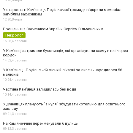
13:20,
Вчора
У старостаті Кам’янець-Подільської громади відкрили меморіал
загиблим захисникам
12:20,
Вчора
Прощання із Захисником України Сергієм Вільчинським
Некролог
15:08,
4 серпня
У Кам’янці затримали буковинців, які організували схему втечі через
кордон
14:52,
4 серпня
У Кам’янець-Подільській міській лікарні за липень народилося 56
малюків
10:24,
4 серпня
Частина Кам'янця залишилась без води
10:14,
4 серпня
У Дунаївцях планують "з нуля" збудувати котельню для освітнього
закладу
09:21,
3 серпня
На Камʼянеччині перейменували 6 вулиць
09:12,
3 серпня