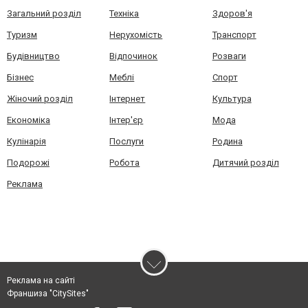
Загальний розділ
Техніка
Здоров'я
Туризм
Нерухомість
Транспорт
Будівництво
Відпочинок
Розваги
Бізнес
Меблі
Спорт
Жіночий розділ
Інтернет
Культура
Економіка
Інтер'єр
Мода
Кулінарія
Послуги
Родина
Подорожі
Робота
Дитячий розділ
Реклама
Реклама на сайті
Франшиза "CitySites"