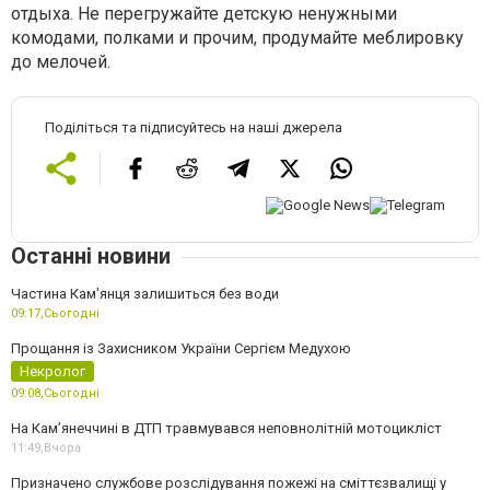
отдыха. Не перегружайте детскую ненужными
комодами, полками и прочим, продумайте меблировку
до мелочей.
Поділіться та підписуйтесь на наші джерела
Останні новини
Частина Кам'янця залишиться без води
09:17,
Сьогодні
Прощання із Захисником України Сергієм Медухою
Некролог
09:08,
Сьогодні
На Кам’янеччині в ДТП травмувався неповнолітній мотоцикліст
11:49,
Вчора
Призначено службове розслідування пожежі на сміттєзвалищі у