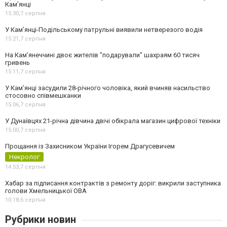
Кам’янці
15:30,
7 серпня
У Кам’янці-Подільському патрульні виявили нетверезого водія
15:21,
7 серпня
На Камʼянеччині двоє жителів "подарували" шахраям 60 тисяч
гривень
15:11,
7 серпня
У Камʼянці засудили 28-річного чоловіка, який вчиняв насильство
стосовно співмешканки
15:06,
7 серпня
У Дунаївцях 21-річна дівчина двічі обікрала магазин цифрової техніки
15:00,
7 серпня
Прощання із Захисником України Ігорем Драгусевичем
Некролог
14:53,
7 серпня
Хабар за підписання контрактів з ремонту доріг: викрили заступника
голови Хмельницької ОВА
10:18,
6 серпня
Рубрики новин