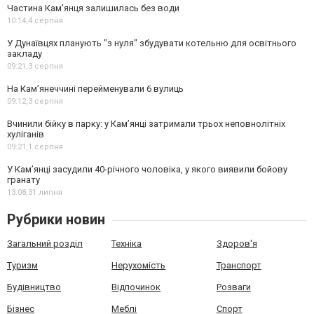
Частина Кам'янця залишилась без води
10:14,
4 серпня
У Дунаївцях планують "з нуля" збудувати котельню для освітнього
закладу
09:21,
3 серпня
На Камʼянеччині перейменували 6 вулиць
09:12,
3 серпня
Вчинили бійку в парку: у Кам’янці затримали трьох неповнолітніх
хуліганів
09:21,
1 серпня
У Камʼянці засудили 40-річного чоловіка, у якого виявили бойову
гранату
13:08,
31 липня
Рубрики новин
Загальний розділ
Техніка
Здоров'я
Туризм
Нерухомість
Транспорт
Будівництво
Відпочинок
Розваги
Бізнес
Меблі
Спорт