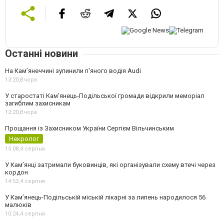
Останні новини
На Камʼянеччині зупинили п'яного водія Audi
13:20,
Вчора
У старостаті Кам’янець-Подільської громади відкрили меморіал
загиблим захисникам
12:20,
Вчора
Прощання із Захисником України Сергієм Вільчинським
Некролог
15:08,
4 серпня
У Кам’янці затримали буковинців, які організували схему втечі через
кордон
14:52,
4 серпня
У Кам’янець-Подільській міській лікарні за липень народилося 56
малюків
10:24,
4 серпня