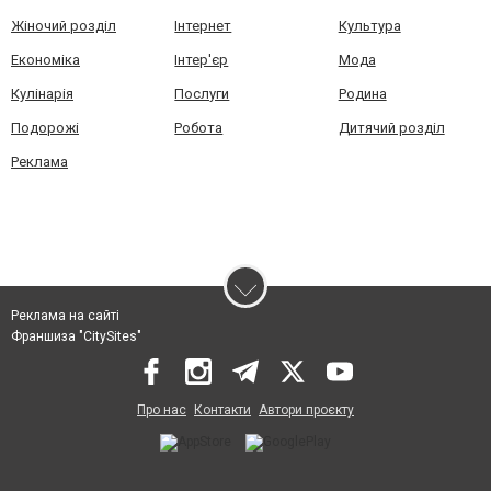
Жіночий розділ
Інтернет
Культура
Економіка
Інтер'єр
Мода
Кулінарія
Послуги
Родина
Подорожі
Робота
Дитячий розділ
Реклама
Реклама на сайті
Франшиза "CitySites"
Про нас
Контакти
Автори проєкту