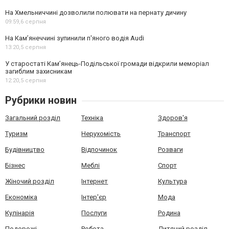
На Хмельниччині дозволили полювати на пернату дичину
09:59,
6 серпня
На Камʼянеччині зупинили п'яного водія Audi
13:20,
5 серпня
У старостаті Кам’янець-Подільської громади відкрили меморіал
загиблим захисникам
12:20,
5 серпня
Рубрики новин
Загальний розділ
Техніка
Здоров'я
Туризм
Нерухомість
Транспорт
Будівництво
Відпочинок
Розваги
Бізнес
Меблі
Спорт
Жіночий розділ
Інтернет
Культура
Економіка
Інтер'єр
Мода
Кулінарія
Послуги
Родина
Подорожі
Робота
Дитячий розділ