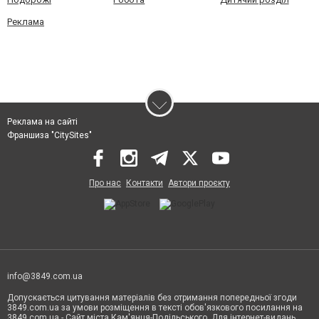
Реклама
Реклама на сайті
Франшиза "CitySites"
Про нас
Контакти
Автори проєкту
info@3849.com.ua
Допускається цитування матеріалів без отримання попередньої згоди
3849.com.ua за умови розміщення в тексті обов'язкового посилання на
3849.com.ua - Сайт міста Кам'янця-Подільського. Для інтернет-видань