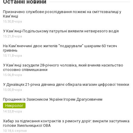
Останні новини
Призначено службове розслідування пожежі на сміттєзвалищі у
Кам’янці
15:30,
Вчора
У Кам’янці-Подільському патрульні виявили нетверезого водія
15:21,
Вчора
На Камʼянеччині двоє жителів "подарували" шахраям 60 тисяч
гривень
15:11,
Вчора
У Камʼянці засудили 28-річного чоловіка, який вчиняв насильство
стосовно співмешканки
15:06,
Вчора
У Дунаївцях 21-річна дівчина двічі обікрала магазин цифрової техніки
15:00,
Вчора
Прощання із Захисником України Ігорем Драгусевичем
Некролог
14:53,
Вчора
Хабар за підписання контрактів з ремонту доріг: викрили заступника
голови Хмельницької ОВА
10:18,
6 серпня