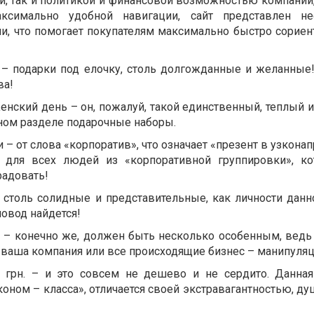
, так и политикой и финансовой возможностью компании,
ксимально удобной навигации, сайт представлен не
и, что помогает покупателям максимально быстро сориен
 – подарки под елочку, столь долгожданные и желанные
ва!
Женский день – он, пожалуй, такой единственный, теплый и
ном разделе подарочные наборы.
 – от слова «корпоратив», что означает «презент в узкон
ок для всех людей из «корпоративной группировки», 
радовать!
 столь солидные и представительные, как личности данно
повод найдется!
 – конечно же, должен быть несколько особенным, ведь
 ваша компания или все происходящие бизнес – манипуляц
 грн. – и это совсем не дешево и не сердито. Данная
коном – класса», отличается своей экстравагантностью, 