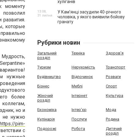
хуліганів
к моменту
13:08,
У Камʼянці засудили 40-річного
 позволил
31 липня
чоловіка, у якого виявили бойову
 развития.
гранату
ы, которые
 правильно
езнакомому
Рубрики новин
Загальний
Техніка
Здоров'я
 Мудрость,
розділ
Serpantine»
Туризм
Нерухомість
Транспорт
вариантов!
ем нужные
Будівництво
Відпочинок
Розваги
проведения
Бізнес
Меблі
Спорт
одуктового
Жіночий
Інтернет
Культура
его более
розділ
 коллегам,
Економіка
Інтер'єр
Мода
здник, но и
м не нужно
Кулінарія
Послуги
Родина
https://pim-
Подорожі
Робота
Дитячий
тветствии с
розділ