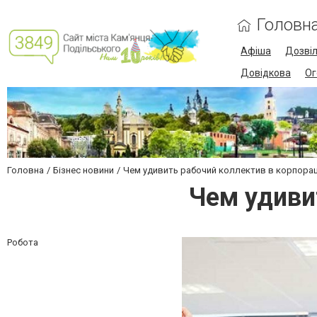
Головн
Афіша
Дозві
Довідкова
Ог
Головна
Бізнес новини
Чем удивить рабочий коллектив в корпора
Чем удиви
Робота