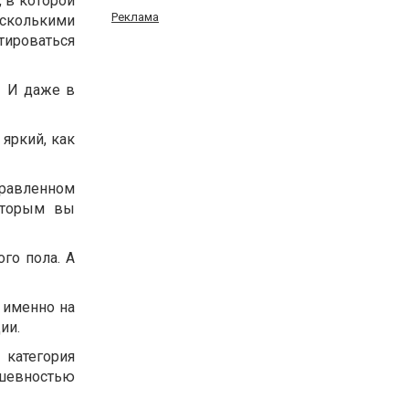
 в которой
Реклама
сколькими
тироваться
! И даже в
 яркий, как
аправленном
которым вы
го пола. А
 именно на
ии.
 категория
душевностью