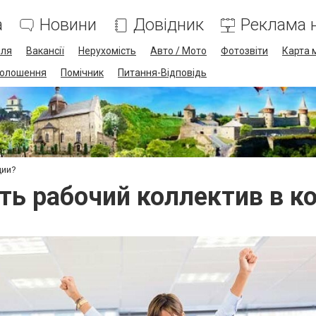
а
Новини
Довідник
Реклама н
лля
Вакансії
Нерухомість
Авто / Мото
Фотозвіти
Карта 
олошення
Помічник
Питання-Відповідь
ции?
ть рабочий коллектив в к