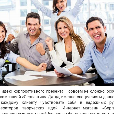
 идею корпоративного презента – совсем не сложно, осо
 компанией «Серпантин». Да-да, именно специалисты данн
каждому клиенту чувствовать себя в надежных рук
ераторов творческих идей. Интернет–магазин «Серп
успешно развивает свой бизнес в сфере корпоративного о