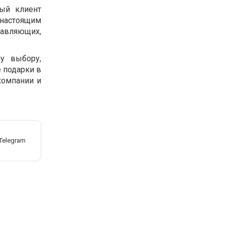
дый клиент
настоящим
тавляющих,
му выбору,
 подарки в
компании и