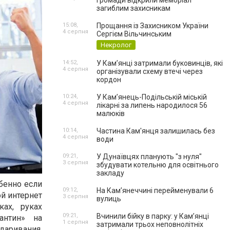
громади відкрили меморіал
загиблим захисникам
15:08,
Прощання із Захисником України
4 серпня
Сергієм Вільчинським
Некролог
14:52,
У Кам’янці затримали буковинців, які
4 серпня
організували схему втечі через
кордон
10:24,
У Кам’янець-Подільській міській
4 серпня
лікарні за липень народилося 56
малюків
10:14,
Частина Кам'янця залишилась без
4 серпня
води
09:21,
У Дунаївцях планують "з нуля"
3 серпня
збудувати котельню для освітнього
закладу
бенно если
09:12,
На Камʼянеччині перейменували 6
ой интернет
3 серпня
вулиць
ах, руках
09:21,
Вчинили бійку в парку: у Кам’янці
антин» на
1 серпня
затримали трьох неповнолітніх
даривания,