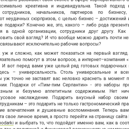
ксимально креативна и индивидуальна. Такой подход 
 сотрудников, начальников, партнеров по бизнесу,
от неудачных сюрпризов, с целью бизнес – достижений и
е подарки? Конечно же, это, какого – либо рода презент
ся в одной организации, сотрудники друг другу. Как
новить свой взгляд? И что вообще можно дарить почти н
с связывают исключительно рабочие вопросы?
к уж и сложно, как может показаться на первый взгляд.
зательно помогут в этом вопросе, а интернет–компания «
с! И вот перед вами уже целый ряд готовых подарочных 
есь – универсальность. Столь универсальные и вс
 уж точно не заставят вас неловко краснеть в момент 
нии. Подарки от «Пим-пим Серпантин» - это наборы пр
азным и безумно аппетитным содержимым. Нет нич
кусовое наслаждение. Подарить вкусный набор своим
отрудникам – это подарить не только гастрономический пра
ие впечатления и душевные воспоминания. Теперь ва
та свое личное время, а просто перейти на страницу сайта
podarki
и выбрать то, что подойдет именно вам, как в соо