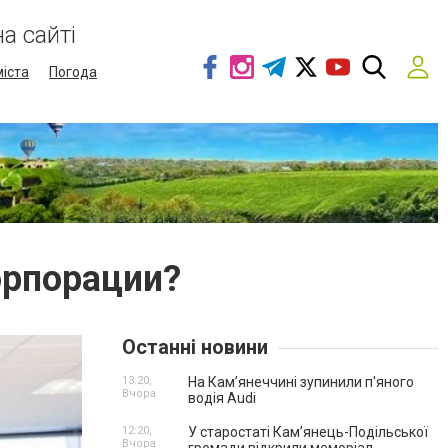
а сайті
міста
Погода
орпорации?
Останні новини
13:20,
На Камʼянеччині зупинили п'яного
Вчора
водія Audi
12:20,
У старостаті Кам’янець-Подільської
Вчора