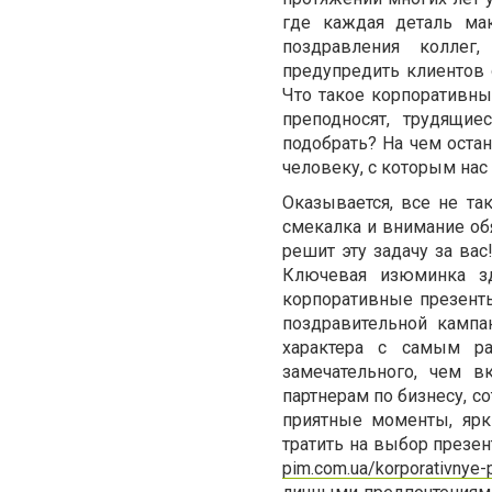
где каждая деталь ма
поздравления коллег,
предупредить клиентов 
Что такое корпоративны
преподносят, трудящие
подобрать? На чем оста
человеку, с которым на
Оказывается, все не та
смекалка и внимание обя
решит эту задачу за ва
Ключевая изюминка зд
корпоративные презенты
поздравительной кампа
характера с самым р
замечательного, чем в
партнерам по бизнесу, с
приятные моменты, ярк
тратить на выбор презен
pim.com.ua/korporativnye-