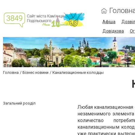
Головн
Афіша
Дозві
Довідкова
Ог
Головна
Бізнес новини
Канализационные колодцы
Загальний розділ
Любая канализационная с
незаменимого элемента
количество потреб
канализационным колод
уже практически вытесн