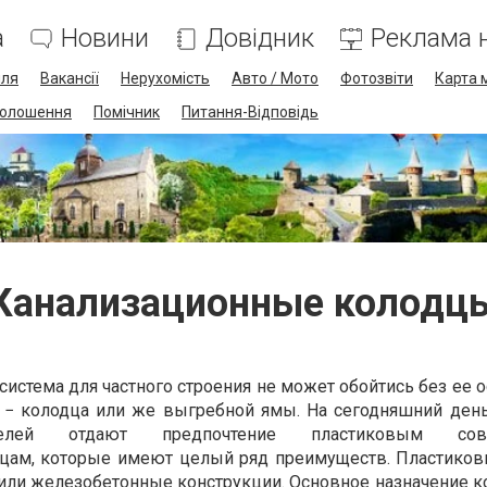
а
Новини
Довідник
Реклама н
лля
Вакансії
Нерухомість
Авто / Мото
Фотозвіти
Карта 
олошення
Помічник
Питання-Відповідь
Канализационные колодц
истема для частного строения не может обойтись без ее 
 − колодца или же выгребной ямы. На сегодняшний ден
ителей отдают предпочтение пластиковым сов
цам, которые имеют целый ряд преимуществ. Пластико
или железобетонные конструкции. Основное назначение к