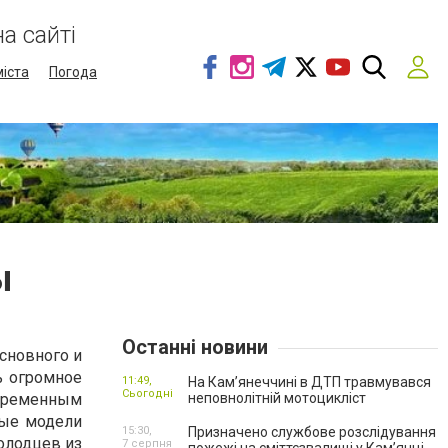
а сайті
міста
Погода
ы
Останні новини
основного и
ь огромное
11:49,
На Кам’янеччині в ДТП травмувався
Сьогодні
ременным
неповнолітній мотоцикліст
вые модели
15:30,
Призначено службове розслідування
олодцев из
7 серпня