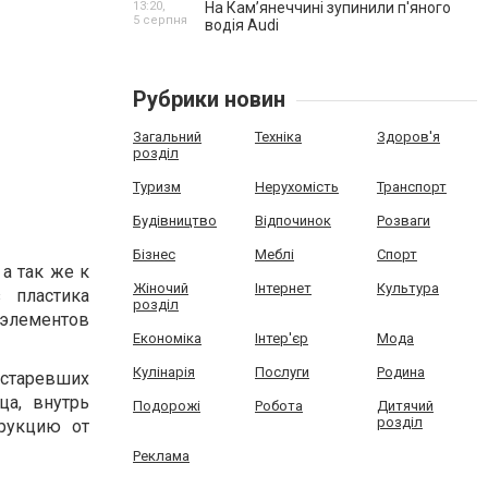
13:20,
На Камʼянеччині зупинили п'яного
5 серпня
водія Audi
Рубрики новин
Загальний
Техніка
Здоров'я
розділ
Туризм
Нерухомість
Транспорт
Будівництво
Відпочинок
Розваги
Бізнес
Меблі
Спорт
а так же к
Жіночий
Інтернет
Культура
 пластика
розділ
 элементов
Економіка
Інтер'єр
Мода
Кулінарія
Послуги
Родина
устаревших
ца, внутрь
Подорожі
Робота
Дитячий
розділ
рукцию от
Реклама