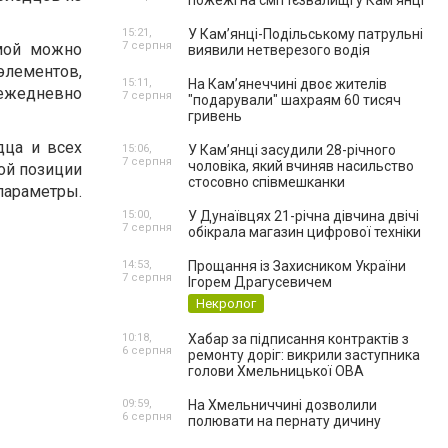
пожежі на сміттєзвалищі у Кам’янці
15:21,
У Кам’янці-Подільському патрульні
7 серпня
мой можно
виявили нетверезого водія
элементов,
15:11,
На Камʼянеччині двоє жителів
 ежедневно
7 серпня
"подарували" шахраям 60 тисяч
гривень
дца и всех
15:06,
У Камʼянці засудили 28-річного
7 серпня
чоловіка, який вчиняв насильство
ой позиции
стосовно співмешканки
параметры.
15:00,
У Дунаївцях 21-річна дівчина двічі
7 серпня
обікрала магазин цифрової техніки
14:53,
Прощання із Захисником України
7 серпня
Ігорем Драгусевичем
Некролог
10:18,
Хабар за підписання контрактів з
6 серпня
ремонту доріг: викрили заступника
голови Хмельницької ОВА
09:59,
На Хмельниччині дозволили
6 серпня
полювати на пернату дичину