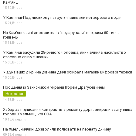
Кам’янці
15:30,
Вчора
У Кам’янці-Подільському патрульні виявили нетверезого водія
15:21,
Вчора
На Камʼянеччині двоє жителів "подарували" шахраям 60 тисяч
гривень
15:11,
Вчора
У Камʼянці засудили 28-річного чоловіка, який вчиняв насильство
стосовно співмешканки
15:06,
Вчора
У Дунаївцях 21-річна дівчина двічі обікрала магазин цифрової техніки
15:00,
Вчора
Прощання із Захисником України Ігорем Драгусевичем
Некролог
14:53,
Вчора
Хабар за підписання контрактів з ремонту доріг: викрили заступника
голови Хмельницької ОВА
10:18,
6 серпня
На Хмельниччині дозволили полювати на пернату дичину
09:59,
6 серпня