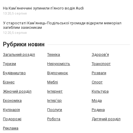
На Камʼянеччині зупинили п'яного водія Audi
13:20,
5 серпня
У старостаті Кам’янець-Подільської громади відкрили меморіал
загиблим захисникам
12:20,
5 серпня
Рубрики новин
Загальний розділ
Техніка
Здоров'я
Туризм
Нерухомість
Транспорт
Будівництво
Відпочинок
Розваги
Бізнес
Меблі
Спорт
Жіночий розділ
Інтернет
Культура
Економіка
Інтер'єр
Мода
Кулінарія
Послуги
Родина
Подорожі
Робота
Дитячий розділ
Реклама