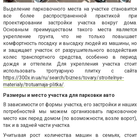
Выделение парковочного места на участке становится
все более распространенной практикой при
проектировании застройки участка вокруг дома.
Основным преимуществом такого места является
укрепление грунта, что не только повышает
комфортность посадку и высадку людей из машины, но
и защищает участок от разрушительного воздействия
колес транспортного средства, особенно в период
дождя и оттепели. Для укрепления участка стоит
использовать тротуарную плитку с сайта
https://300x.in.ua/ru/search/biznes/tovary/stroitelnye-
materialy/trotuarnaja-plitka/
.
Размеры и место участка для парковки авто
В зависимости от формы участка, его застройки и наших
потребностей мы можем организовать парковочное
место как перед домом (по возможности, возле ворот),
так и в задней части участка.
Учитывая рост количества машин в семьях, стоит