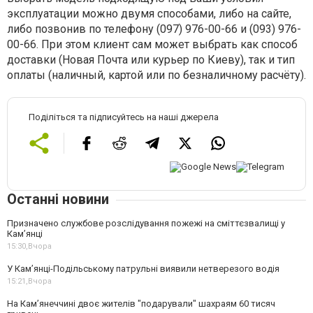
эксплуатации можно двумя способами, либо на сайте,
либо позвонив по телефону (097) 976-00-66 и (093) 976-
00-66. При этом клиент сам может выбрать как способ
доставки (Новая Почта или курьер по Киеву), так и тип
оплаты (наличный, картой или по безналичному расчёту).
Поділіться та підписуйтесь на наші джерела
Останні новини
Призначено службове розслідування пожежі на сміттєзвалищі у
Кам’янці
15:30,
Вчора
У Кам’янці-Подільському патрульні виявили нетверезого водія
15:21,
Вчора
На Камʼянеччині двоє жителів "подарували" шахраям 60 тисяч