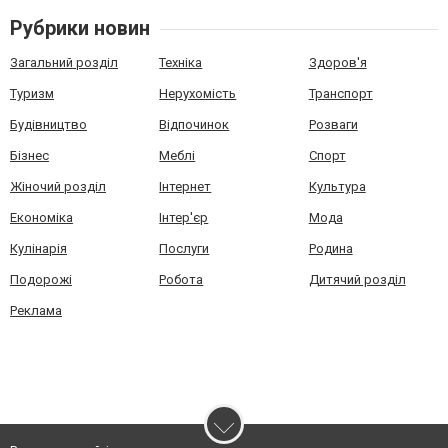
Рубрики новин
Загальний розділ
Техніка
Здоров'я
Туризм
Нерухомість
Транспорт
Будівництво
Відпочинок
Розваги
Бізнес
Меблі
Спорт
Жіночий розділ
Інтернет
Культура
Економіка
Інтер'єр
Мода
Кулінарія
Послуги
Родина
Подорожі
Робота
Дитячий розділ
Реклама