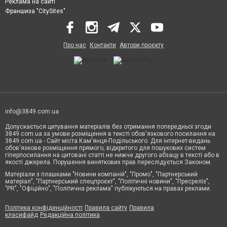
Реклама на сайті
Франшиза "CitySites"
Про нас
Контакти
Автори проєкту
info@3849.com.ua
Допускається цитування матеріалів без отримання попередньої згоди
3849.com.ua за умови розміщення в тексті обов'язкового посилання на
3849.com.ua - Сайт міста Кам'янця-Подільського. Для інтернет-видань
обов'язкове розміщення прямого, відкритого для пошукових систем
гіперпосилання на цитовані статті не нижче другого абзацу в тексті або в
якості джерела. Порушення виняткових прав переслідується Законом.
Матеріали з плашками "Новини компаній", "Промо", "Партнерський
матеріал", "Партнерський спецпроєкт", "Політичні новини", "Пресреліз",
"PR", "Офіційно", "Політична реклама" публікуються на правах реклами.
Політика конфіденційності
Правила сайту
Правила
класифайд
Редакційна політика