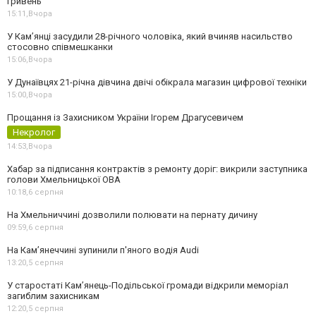
гривень
15:11,
Вчора
У Камʼянці засудили 28-річного чоловіка, який вчиняв насильство
стосовно співмешканки
15:06,
Вчора
У Дунаївцях 21-річна дівчина двічі обікрала магазин цифрової техніки
15:00,
Вчора
Прощання із Захисником України Ігорем Драгусевичем
Некролог
14:53,
Вчора
Хабар за підписання контрактів з ремонту доріг: викрили заступника
голови Хмельницької ОВА
10:18,
6 серпня
На Хмельниччині дозволили полювати на пернату дичину
09:59,
6 серпня
На Камʼянеччині зупинили п'яного водія Audi
13:20,
5 серпня
У старостаті Кам’янець-Подільської громади відкрили меморіал
загиблим захисникам
12:20,
5 серпня