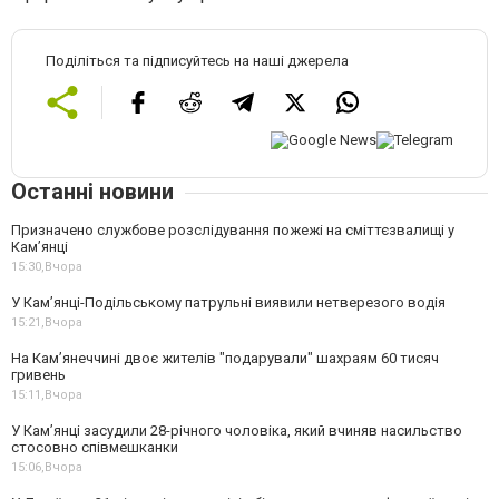
Поділіться та підписуйтесь на наші джерела
Останні новини
Призначено службове розслідування пожежі на сміттєзвалищі у
Кам’янці
15:30,
Вчора
У Кам’янці-Подільському патрульні виявили нетверезого водія
15:21,
Вчора
На Камʼянеччині двоє жителів "подарували" шахраям 60 тисяч
гривень
15:11,
Вчора
У Камʼянці засудили 28-річного чоловіка, який вчиняв насильство
стосовно співмешканки
15:06,
Вчора