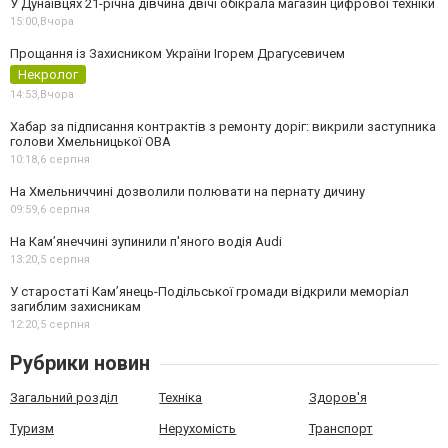
У Дунаївцях 21-річна дівчина двічі обікрала магазин цифрової техніки
15:00,
Вчора
Прощання із Захисником України Ігорем Драгусевичем
Некролог
14:53,
Вчора
Хабар за підписання контрактів з ремонту доріг: викрили заступника
голови Хмельницької ОВА
10:18,
6 серпня
На Хмельниччині дозволили полювати на пернату дичину
09:59,
6 серпня
На Камʼянеччині зупинили п'яного водія Audi
13:20,
5 серпня
У старостаті Кам’янець-Подільської громади відкрили меморіал
загиблим захисникам
12:20,
5 серпня
Рубрики новин
Загальний розділ
Техніка
Здоров'я
Туризм
Нерухомість
Транспорт