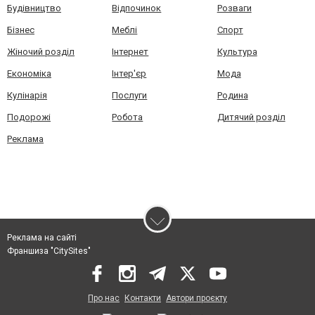
Будівництво
Відпочинок
Розваги
Бізнес
Меблі
Спорт
Жіночий розділ
Інтернет
Культура
Економіка
Інтер'єр
Мода
Кулінарія
Послуги
Родина
Подорожі
Робота
Дитячий розділ
Реклама
Реклама на сайті
Франшиза "CitySites"
Про нас
Контакти
Автори проєкту