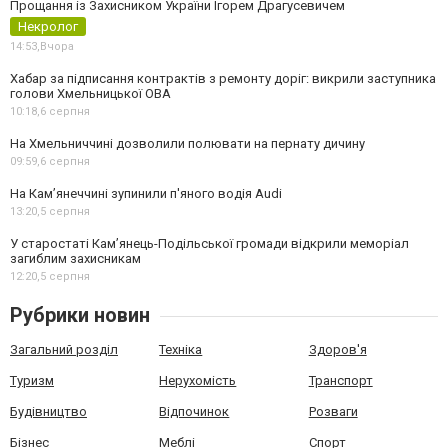
Прощання із Захисником України Ігорем Драгусевичем
Некролог
14:53,
Вчора
Хабар за підписання контрактів з ремонту доріг: викрили заступника
голови Хмельницької ОВА
10:18,
6 серпня
На Хмельниччині дозволили полювати на пернату дичину
09:59,
6 серпня
На Камʼянеччині зупинили п'яного водія Audi
13:20,
5 серпня
У старостаті Кам’янець-Подільської громади відкрили меморіал
загиблим захисникам
12:20,
5 серпня
Рубрики новин
Загальний розділ
Техніка
Здоров'я
Туризм
Нерухомість
Транспорт
Будівництво
Відпочинок
Розваги
Бізнес
Меблі
Спорт