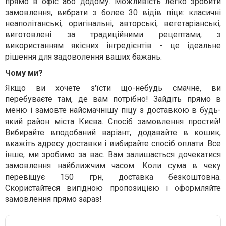
прямо в офіс або додому. Можливість легко зробити
замовлення, вибрати з более 30 відів піци: класичні
неаполітанські, оригінальні, авторські, вегетаріанські,
виготовлені за традиційними рецептами, з
використанням якісних інгредієнтів - це ідеальне
рішення для задоволення ваших бажань.
Чому ми?
Якщо ви хочете з'їсти що-небудь смачне, ви
перебуваєте там, де вам потрібно! Зайдіть прямо в
меню і замовте найсмачнішу піцу з доставкою в будь-
який район міста Києва. Спосіб замовлення простий!
Вибирайте вподобаний варіант, додавайте в кошик,
вкажіть адресу доставки і вибирайте спосіб оплати. Все
інше, ми зробимо за вас. Вам залишається дочекатися
замовлення найближчим часом. Коли сума в чеку
перевіщує 150 грн, доставка безкоштовна.
Скористайтеся вигідною пропозицією і оформляйте
замовлення прямо зараз!