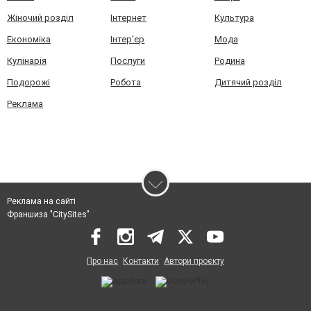
Жіночий розділ
Інтернет
Культура
Економіка
Інтер'єр
Мода
Кулінарія
Послуги
Родина
Подорожі
Робота
Дитячий розділ
Реклама
Реклама на сайті
Франшиза "CitySites"
Про нас
Контакти
Автори проєкту