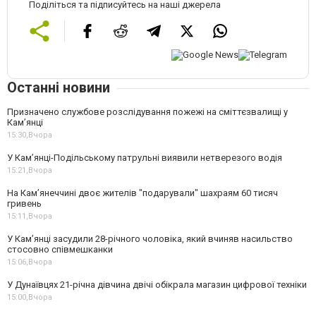
Поділіться та підписуйтесь на наші джерела
Останні новини
Призначено службове розслідування пожежі на сміттєзвалищі у
Кам’янці
15:30,
Вчора
У Кам’янці-Подільському патрульні виявили нетверезого водія
15:21,
Вчора
На Камʼянеччині двоє жителів "подарували" шахраям 60 тисяч
гривень
15:11,
Вчора
У Камʼянці засудили 28-річного чоловіка, який вчиняв насильство
стосовно співмешканки
15:06,
Вчора
У Дунаївцях 21-річна дівчина двічі обікрала магазин цифрової техніки
15:00,
Вчора