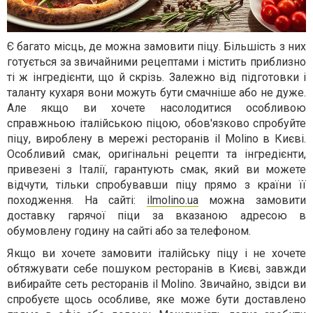
Є багато місць, де можна замовити піцу. Більшість з них
готується за звичайними рецептами і містить приблизно
ті ж інгредієнти, що й скрізь. Залежно від підготовки і
таланту кухаря вони можуть бути смачніше або не дуже.
Але якщо ви хочете насолодитися особливою
справжньою італійською піцою, обов'язково спробуйте
піцу, вироблену в мережі ресторанів il Molino в Києві.
Особливий смак, оригінальні рецепти та інгредієнти,
привезені з Італії, гарантують смак, який ви можете
відчути, тільки спробувавши піцу прямо з країни її
походження. На сайті:
ilmolino.ua
можна замовити
доставку гарячої піци за вказаною адресою в
обумовлену годину на сайті або за телефоном.
Якщо ви хочете замовити італійську піцу і не хочете
обтяжувати себе пошуком ресторанів в Києві, завжди
вибирайте сеть ресторанів il Molino. Звичайно, звідси ви
спробуєте щось особливе, яке може бути доставлено